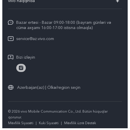
vivo haqqında
V29 5G
Xidmət mərkəzləri
vivo haqqında
Y03
IMEI autentifikasiyası
Bazar ertəsi - Bazar 09:00-18:00 (bayram günləri və
Ümumi məlumat
Y100 4G
cümə axşamı 16:00-17:00 istisna olmaqla)
Sistemin yenilənməsi
Hüquqi məlumat
Y27s
service@az.vivo.com
Zəmanət şərtləri
Haqqımızda
Y17s
Bizi izləyin
Stabillik
Bütün modellər
vivo məxfilik mərkəzi
Azerbaijan(az) | Ölkə/region seçin
© 2026 vivo Mobile Communication Co., Ltd. Bütün hüquqlar
qorunur.
Məxfilik Siyasəti
|
Kuki Siyasəti
|
Məxfilik üzrə Dəstək