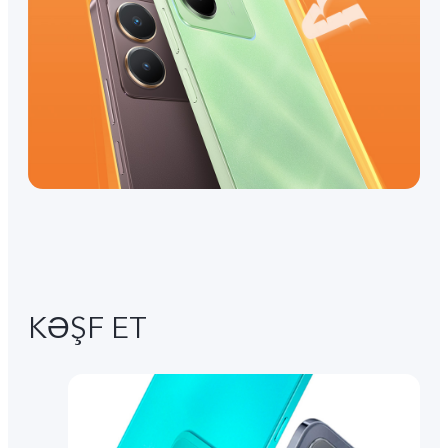
KƏŞF ET