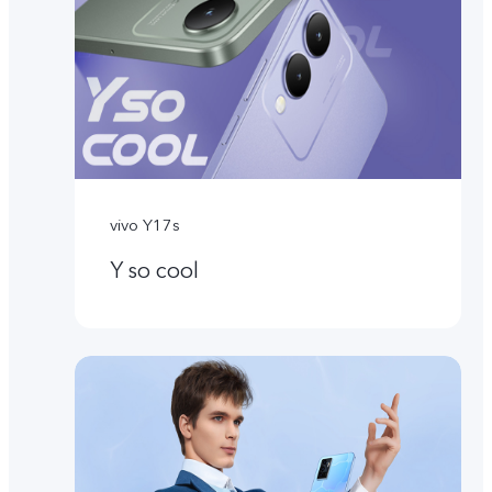
vivo Y17s
Y so cool