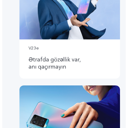
V23e
Ətrafda gözəllik var,
anı qaçırmayın