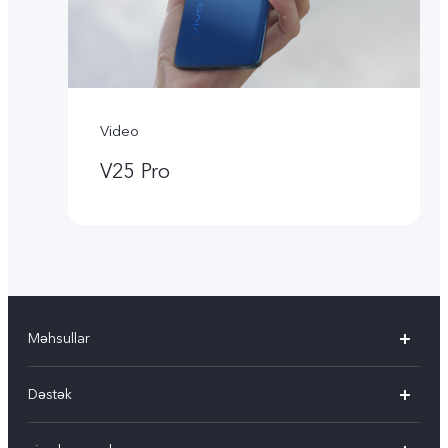
Video
V25 Pro
Məhsullar
V30 5G
Dəstək
V30e 5G
FAQ-lar