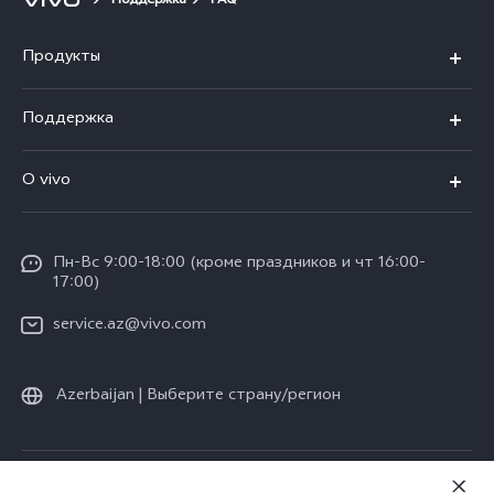
Поддержка
FAQ
Продукты
V30 5G
Поддержка
V30e 5G
FAQs
О vivo
V29 5G
Funtouch OS
Общая информация
Y03
Сервисные центры
Пн-Вс 9:00-18:00 (кроме праздников и чт 16:00-
Пресс-центр
Y100 4G
17:00)
IMEI аутентификация
Юридическая информация
Y27s
service.az@vivo.com
Обновление системы
О нас
Y17s
Запрос хода ремонта
Azerbaijan | Выберите страну/регион
Стабильность
Все модели
Инструкции по гарантии vivo
Центр конфиденциальности vivo
© vivo Mobile Communication Co., Ltd., 2026. Все права защищены.