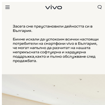
Bulgaria | Изберете държава/регион