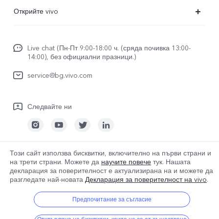
ЧЗВ
Открийте vivo
FuntouchOS
За vivo
изпрати за ремонт
Live chat (Пн-Пт 9:00-18:00 ч. (сряда почивка 13:00-
За нас
14:00), без официални празници.)
Удостоверяване на IMEI
Правни известия
service@bg.vivo.com
Актуализация на системата
Устойчивост
Регистрационен файл за актуализиране
Следвайте ни
Център за поверителност на vivo
Гаранционна политика
Този сайт използва бисквитки, включително на първи страни и
Bulgaria | Изберете държава/регион
на трети страни. Можете да
научите повече
тук. Нашата
декларация за поверителност е актуализирана на
и можете да
разгледате най-новата
Декларация за поверителност на vivo
.
© 2026 vivo Mobile Communication Co., Ltd. Всички права запазени.
Предпочитание за съгласие
Политика за бисквитките на vivo
|
Политика за поверителност на vivo
|