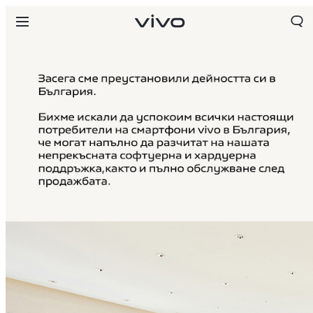
Bulgaria | Изберете държава/регион