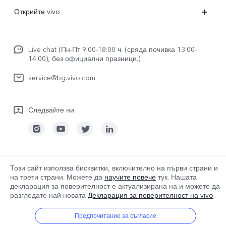
ЧЗВ
Открийте vivo
FuntouchOS
За vivo
изпрати за ремонт
Live chat (Пн-Пт 9:00-18:00 ч. (сряда почивка 13:00-
За нас
14:00), без официални празници.)
Удостоверяване на IMEI
Правни известия
service@bg.vivo.com
Актуализация на системата
Устойчивост
Регистрационен файл за актуализиране
Следвайте ни
Център за поверителност на vivo
Гаранционна политика
Bulgaria | Изберете държава/регион
Този сайт използва бисквитки, включително на първи страни и
на трети страни. Можете да
научите повече
тук. Нашата
декларация за поверителност е актуализирана на
и можете да
разгледате най-новата
Декларация за поверителност на vivo
.
© 2026 vivo Mobile Communication Co., Ltd. Всички права запазени.
Политика за бисквитките на vivo
|
Предпочитание за съгласие
Политика за поверителност на vivo
|