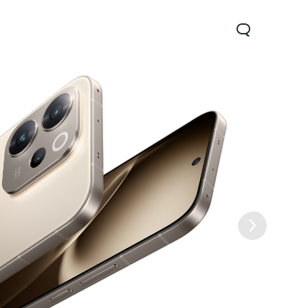
 5G
Y31d
Новинка
Новинка