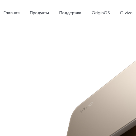
Главная
Продукты
Поддержка
OriginOS
O vivo
X300 Ultra
X300 FE
V70
Новинка
Новинка