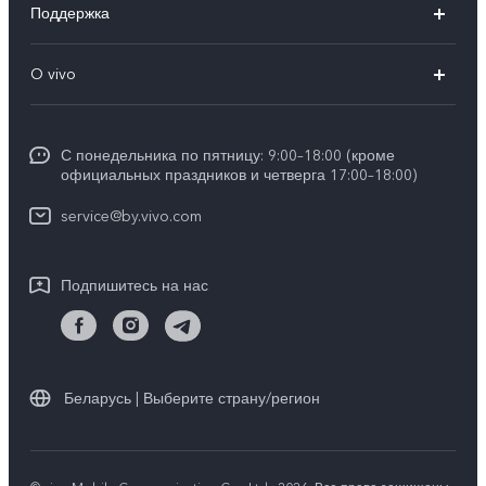
Поддержка
V30 5G
FAQs
O vivo
V30 Lite
Сервисный центр
Общая информация
V30e
Funtouch OS
С понедельника по пятницу: 9:00–18:00 (кроме
Карьера в vivo
Y17s
официальных праздников и четверга 17:00–18:00)
IMEI аутентификация
Юридическая информация
Y18
service@by.vivo.com
Обновление системы
О нас
Y28
Инструкции по гарантии vivo
Подпишитесь на нас
Центр конфиденциальности vivo
Y36
Стабильность
Все модели
Беларусь | Выберите страну/регион