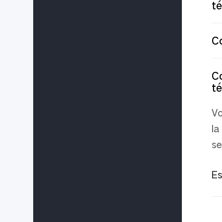
t
C
Co
t
Vo
la
se
Es