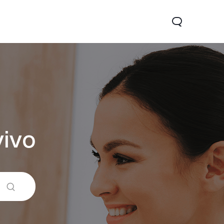
vivo
21
Y1s
nouveau