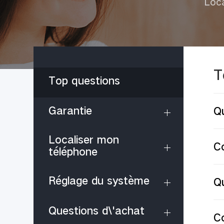
Loca
T
Top questions
Garantie
Qu
Localiser mon
C
téléphone
Réglage du système
Qu
Questions d\'achat
Co