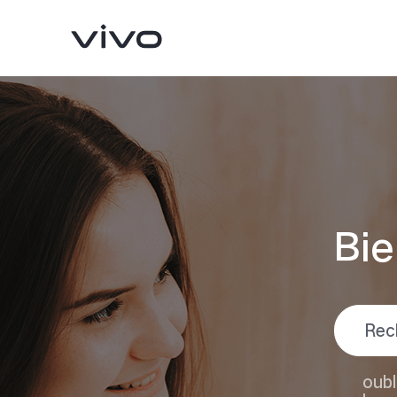
Bie
V23 5G
V21
nouveau
oubl