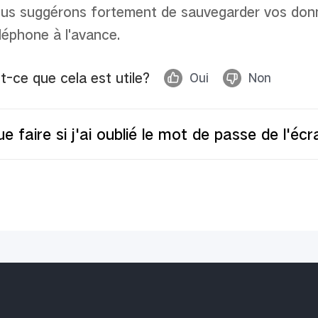
us sugg
é
rons fortement de sauvegarder vos don
l
é
phone
à
l'avance.
t-ce que cela est utile?
Oui
Non
e faire si j'ai oublié le mot de passe de l'éc