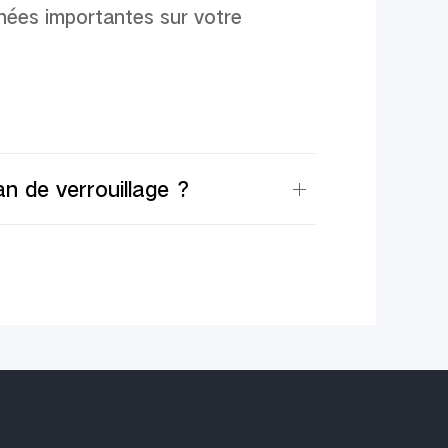
n
é
es importantes sur votre
ran de verrouillage ？