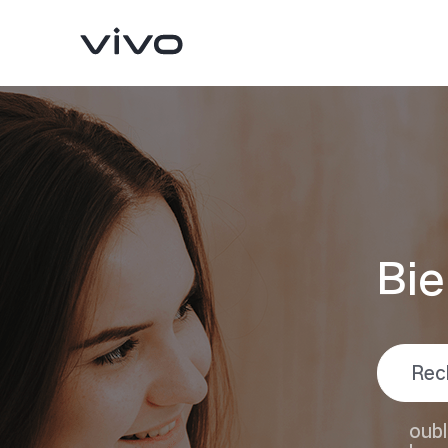
Bie
V23 5G
V21
nouveau
oubl