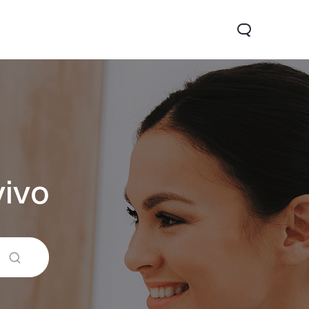
vivo
21
Y1s
nouveau