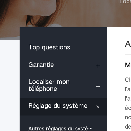
Loca
A
Top questions
Garantie
Mo
Ch
Localiser mon
téléphone
l'
l'
Réglage du système
é
c
no
de
Autres réglages du système