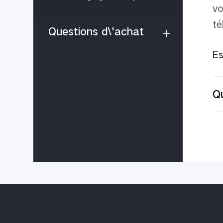
vo
t
é
Questions d\'achat
Es
Qu