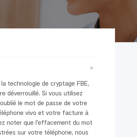
 la technologie de cryptage FBE,
tre d
é
verrouill
é
. Si vous utilisez
oubli
é
le mot de passe de votre
é
l
é
phone vivo et votre facture
à
llez noter que l'effacement du mot
str
é
es sur votre t
é
l
é
phone, nous