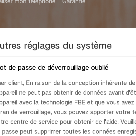
liser mon téléphone
Garantie
utres réglages du système
t de passe de déverrouillage oublié
er client, En raison de la conception inh
é
rente de
appareil ne peut pas obtenir de donn
é
es avant d'
ê
appareil avec la technologie FBE et que vous avez 
ran de verrouillage, vous pouvez apporter votre t
tre centre de service pour obtenir de l'aide. Veui
 passe peut supprimer toutes les donn
é
es enregi