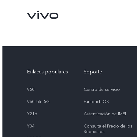
Enlaces populares
Soporte
V50
Centro de servicio
V60 Lite 5G
Funtouch OS
X300 Pro
V70
nuevo
nuevo
Y21d
Autenticación de IMEI
Y04
Consulta el Precio de los
Repuestos