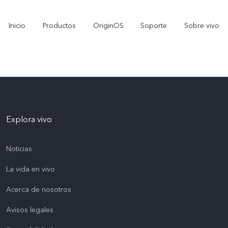
Inicio
Productos
OriginOS
Soporte
Sobre vivo
Explora vivo
Noticias
La vida en vivo
Y11d
Y11 5G
nuevo
nuevo
Acerca de nosotros
Avisos legales