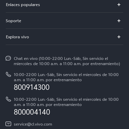
Enlaces populares
V50
Soporte
V60 Lite 5G
Centro de servicio
Explora vivo
Y21d
Funtouch OS
Noticias
Y04
Autenticación de IMEI
Chat en vivo (10:00-22:00 Lun.-Sáb, Sin servicio el
La vida en vivo
Y38 5G
miercoles de 10:00 a.m. a 11:00 a.m. por entrenamiento)
Consulta el Precio de los Repuestos
Acerca de nosotros
Y31 5G
10:00-22:00 Lun.-Sáb, Sin servicio el miercoles de 10:00
Manual del usuario
a.m. a 11:00 a.m. por entrenamiento
Avisos legales
800914300
Servicio de Agendamiento
Sostenibilidad
10:00-22:00 Lun.-Sáb, Sin servicio el miercoles de 10:00
Instrucciones de la garantía de vivo
a.m. a 11:00 a.m. por entrenamiento
Centro de privacidad de vivo
800004140
Accesibilidad
service@cl.vivo.com