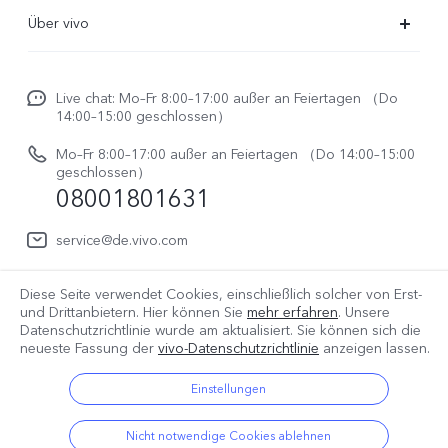
FAQs
Über vivo
Funtouch OS
Newsroom
Service Center
Live chat: Mo–Fr 8:00–17:00 außer an Feiertagen （Do
Impressum
14:00–15:00 geschlossen）
IMEI-Authentifizierung
Rechtliche Hinweise
Mo–Fr 8:00–17:00 außer an Feiertagen （Do 14:00–15:00
Reparaturerfassung
geschlossen）
vivo Datenschutzcenter
08001801631
System Verbesserung
service@de.vivo.com
Benutzerhandbuch
Log aktualisieren
Diese Seite verwendet Cookies, einschließlich solcher von Erst-
Deutschland | Land/Region auswählen
und Drittanbietern. Hier können Sie
mehr erfahren
. Unsere
Datenschutzrichtlinie wurde am
aktualisiert. Sie können sich die
Garantiebestimmungen
neueste Fassung der
vivo-Datenschutzrichtlinie
anzeigen lassen.
© 2026 vivo Mobile Communication Co., Ltd. Alle Rechte
Einstellungen
vorbehalten.
Datenschutz Bestimmungen
|
Cookie Richtlinie
|
Nicht notwendige Cookies ablehnen
Datenschutz Support
|
vivo-Datenrichtlinie