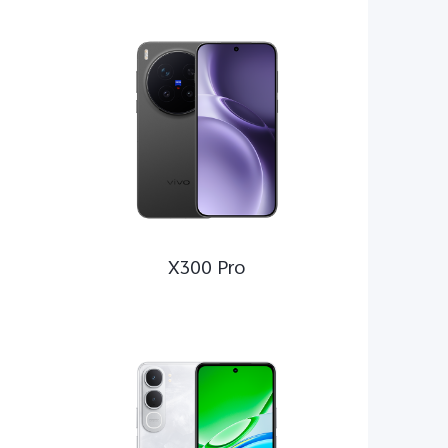
e
5G
X300 Pro