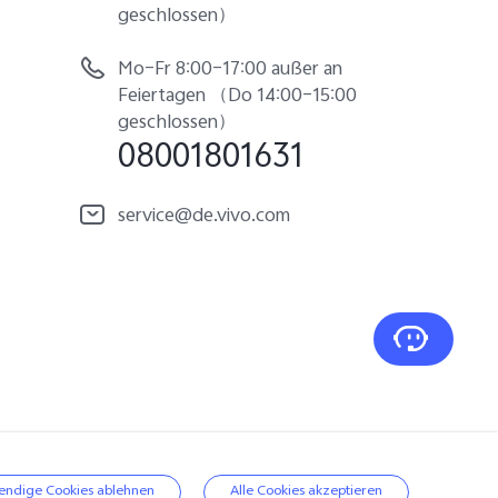
geschlossen）
Mo–Fr 8:00–17:00 außer an
Feiertagen （Do 14:00–15:00
geschlossen）
08001801631
service@de.vivo.com
|
vivo-Datenrichtlinie
|
Deutschland | Land/Region
endige Cookies ablehnen
Alle Cookies akzeptieren