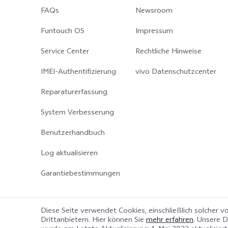
FAQs
Newsroom
Funtouch OS
Impressum
Service Center
Rechtliche Hinweise
IMEI-Authentifizierung
vivo Datenschutzcenter
Reparaturerfassung
System Verbesserung
Benutzerhandbuch
Log aktualisieren
Garantiebestimmungen
Diese Seite verwendet Cookies, einschließlich solcher v
Drittanbietern. Hier können Sie
mehr erfahren
. Unsere D
© 2026 vivo Mobile Communication Co., Ltd. Alle Rechte vorbehal