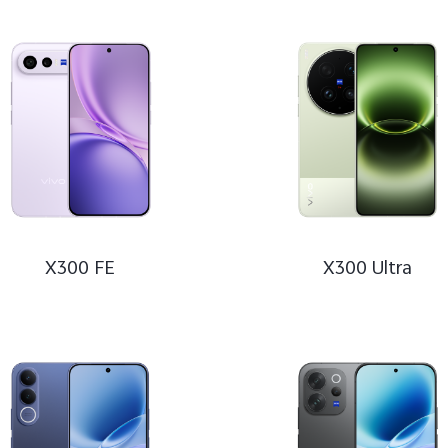
ie
V50 Lite 5G
V50 Lite
V50
ie
V50
V23 5G
V21 
X300 FE
X300 Ultra