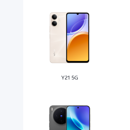
X-Ser
Y-Ser
Y21 5G