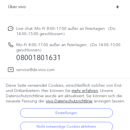
FAQs
Über vivo
Funtouch OS
Newsroom
Service Center
Live chat: Mo–Fr 8:00–17:00 außer an Feiertagen （Do
Impressum
14:00–15:00 geschlossen）
IMEI-Authentifizierung
Rechtliche Hinweise
Mo–Fr 8:00–17:00 außer an Feiertagen （Do 14:00–15:00
Reparaturerfassung
geschlossen）
vivo Datenschutzcenter
08001801631
System Verbesserung
service@de.vivo.com
Benutzerhandbuch
Log aktualisieren
Diese Seite verwendet Cookies, einschließlich solcher von Erst-
Deutschland | Land/Region auswählen
und Drittanbietern. Hier können Sie
mehr erfahren
. Unsere
Datenschutzrichtlinie wurde am
aktualisiert. Sie können sich die
Garantiebestimmungen
neueste Fassung der
vivo-Datenschutzrichtlinie
anzeigen lassen.
© 2026 vivo Mobile Communication Co., Ltd. Alle Rechte
Einstellungen
vorbehalten.
Datenschutz Bestimmungen
|
Cookie Richtlinie
|
Nicht notwendige Cookies ablehnen
Datenschutz Support
|
vivo-Datenrichtlinie
|
Cookie-Einstellungen