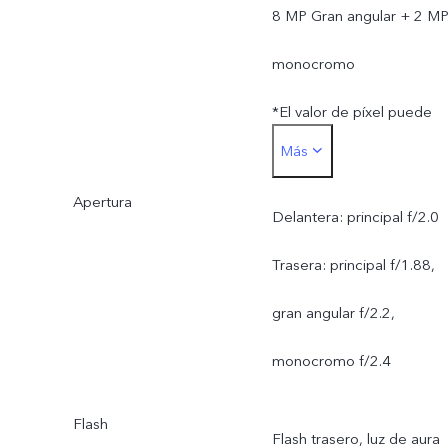
8 MP Gran angular + 2 M
monocromo
*El valor de píxel puede
Más
variar en función de los
Apertura
modos de la cámara, y
Delantera: principal f/2.0
está sujeto al uso real.
Trasera: principal f/1.88,
gran angular f/2.2,
monocromo f/2.4
Flash
Flash trasero, luz de aura