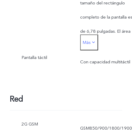
tamaño del rectángulo
completo de la pantalla e
de 6,78 pulgadas. El área
Más
de visualización efectiva e
Pantalla táctil
ligeramente inferior
Con capacidad multitáctil
Red
2G GSM
GSM850/900/1800/190