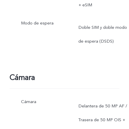
soporte de infraestructura
+ eSIM
y la versión de software
Modo de espera
Doble SIM y doble modo
del teléfono móvil.
de espera (DSDS)
Cámara
Cámara
Delantera de 50 MP AF /
Trasera de 50 MP OIS +