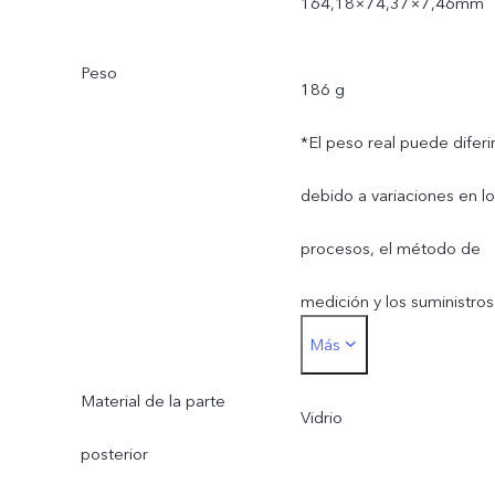
164,18×74,37×7,46mm
Peso
186 g
*El peso real puede diferi
debido a variaciones en l
procesos, el método de
medición y los suministros
Más
de material.
Material de la parte
Vidrio
posterior