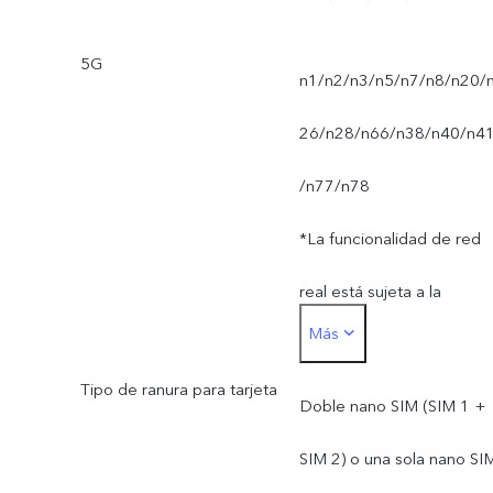
5G
n1/n2/n3/n5/n7/n8/n20/
26/n28/n66/n38/n40/n4
/n77/n78
*La funcionalidad de red
real está sujeta a la
Más
disponibilidad de la red de
Tipo de ranura para tarjeta
operador, las leyes y
Doble nano SIM (SIM 1 +
normativas aplicables, el
SIM 2) o una sola nano SI