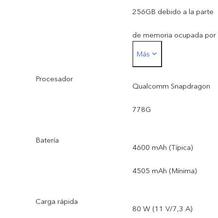
256GB debido a la parte
de memoria ocupada por
Más
el sistema operativo y las
Procesador
aplicaciones instaladas.
Qualcomm Snapdragon
778G
Batería
4600 mAh (Típica)
4505 mAh (Mínima)
Carga rápida
80 W (11 V/7,3 A)