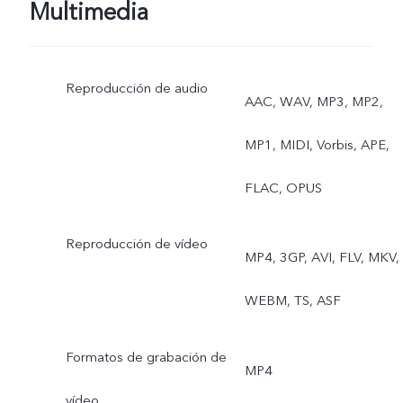
Foto con movimiento,
Multimedia
Cámara lenta, Time-Lapse
Reproducción de audio
Profesional, Documentos,
AAC, WAV, MP3, MP2,
Superluna, Deportes, Vist
MP1, MIDI, Vorbis, APE,
dual, Astro
FLAC, OPUS
Reproducción de vídeo
MP4, 3GP, AVI, FLV, MKV,
WEBM, TS, ASF
Formatos de grabación de
MP4
vídeo