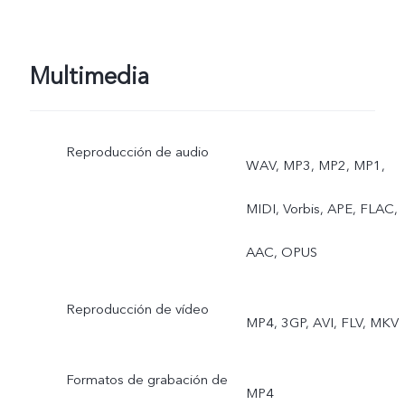
exposición, vista dual
Trasera: Noche, retrato,
Multimedia
foto, vídeo, supermacro,
Reproducción de audio
alta resolución,
WAV, MP3, MP2, MP1,
panorámica, foto con
MIDI, Vorbis, APE, FLAC,
movimiento, cámara lenta
AAC, OPUS
Time-Lapse, profesional,
Reproducción de vídeo
MP4, 3GP, AVI, FLV, MKV
stickers de realidad
aumentada, películas para
Formatos de grabación de
MP4