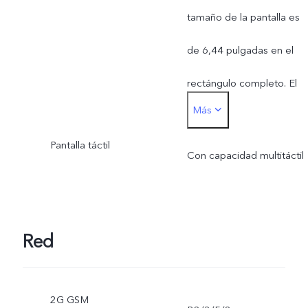
tamaño de la pantalla es
de 6,44 pulgadas en el
rectángulo completo. El
Más
área de visualización real
Pantalla táctil
es ligeramente más
Con capacidad multitáctil
pequeña.
Red
2G GSM