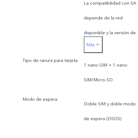
La compatibilidad con SA
depende de la red
disponible y la versión de
Más
software. El uso real de la
Tipo de ranura para tarjeta
banda de frecuencia de la
1 nano-SIM + 1 nano-
red depende de la
SIM/Micro-SD
implementación del
Modo de espera
Doble SIM y doble modo
proveedor de servicios d
de espera (DSDS)
Internet local.