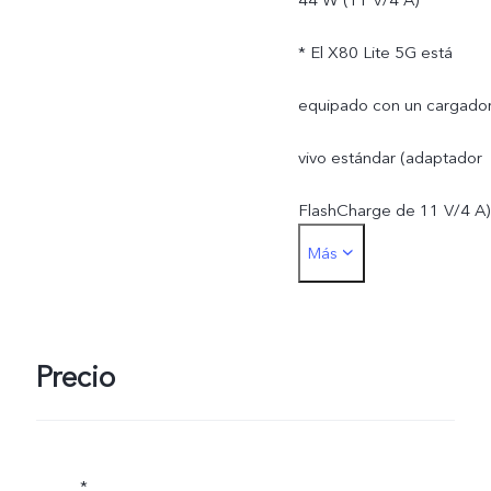
44 W (11 V/4 A)
* El X80 Lite 5G está
equipado con un cargado
vivo estándar (adaptador
FlashCharge de 11 V/4 A)
Más
y admite hasta 44 W. La
potencia de carga real se
ajusta dinámicamente a
Precio
medida que cambia la
situación y está sujeta al
*