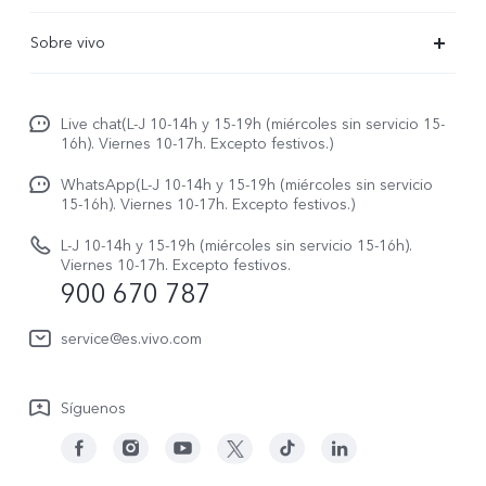
X300 Pro
Preguntas frecuentes
Sobre vivo
X300
Centros de servicio
Noticias
X300 FE
Autenticación de IMEI
Live chat(L-J 10-14h y 15-19h (miércoles sin servicio 15-
Netiqueta vivo
V70 5G
16h). Viernes 10-17h. Excepto festivos.)
Gestión de reparaciones
Avisos legales
V70 FE
WhatsApp(L-J 10-14h y 15-19h (miércoles sin servicio
Manual de usuario
15-16h). Viernes 10-17h. Excepto festivos.)
Acerca de nosotros
V70 Lite 5G
Actualización de sistema
L-J 10-14h y 15-19h (miércoles sin servicio 15-16h).
Sostenibilidad
Viernes 10-17h. Excepto festivos.
Y31 5G
900 670 787
Actualizar registro
Centro de privacidad de vivo
Y21 5G
Instrucciones de Garantía
service@es.vivo.com
Descargar LUT para restaurar el Log
Síguenos