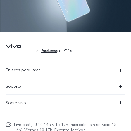
Productos
Y11s
Enlaces populares
X300 Ultra
Soporte
X300 Pro
Preguntas frecuentes
Sobre vivo
X300
Centros de servicio
Noticias
X300 FE
Autenticación de IMEI
Live chat(L-J 10-14h y 15-19h (miércoles sin servicio 15-
Netiqueta vivo
V70 5G
16h). Viernes 10-17h. Excepto festivos.)