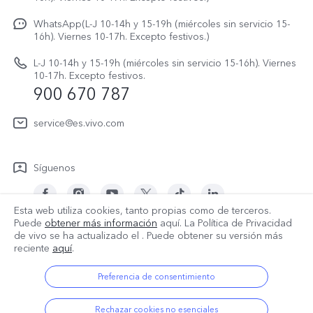
Gestión de reparaciones
Avisos legales
V70 FE
WhatsApp(L-J 10-14h y 15-19h (miércoles sin servicio 15-
Manual de usuario
16h). Viernes 10-17h. Excepto festivos.)
Acerca de nosotros
V70 Lite 5G
Actualización de sistema
L-J 10-14h y 15-19h (miércoles sin servicio 15-16h). Viernes
Sostenibilidad
10-17h. Excepto festivos.
Y31 5G
900 670 787
Actualizar registro
Centro de privacidad de vivo
Y21 5G
Instrucciones de Garantía
service@es.vivo.com
Descargar LUT para restaurar el Log
Síguenos
Esta web utiliza cookies, tanto propias como de terceros.
Puede
obtener más información
aquí. La Política de Privacidad
de vivo se ha actualizado el
. Puede obtener su versión más
España | Seleccione país/región
reciente
aquí
.
Preferencia de consentimiento
© 2026 vivo Mobile Communication Co., Ltd. Todos los derechos
Rechazar cookies no esenciales
reservados.