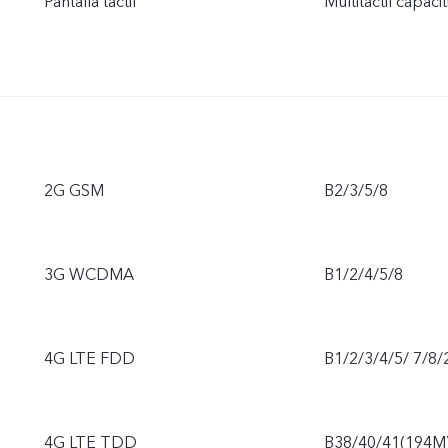
Pantalla táctil
Multitáctil capacit
2G GSM
B2/3/5/8
3G WCDMA
B1/2/4/5/8
4G LTE FDD
B1/2/3/4/5/ 7/8/
4G LTE TDD
B38/40/41(194M