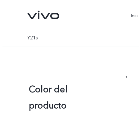
Inic
Y21s
Color del
producto
X300 Ultra
X300 FE
nuevo
nuevo