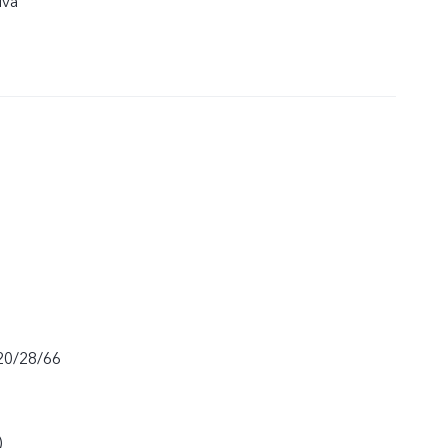
iva
20/28/66
)