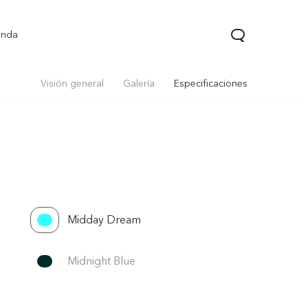
enda
Visión general
Galería
Especificaciones
Midday Dream
V70 FE
V70 Lite 5G
Y31 5G
nuevo
nuevo
Midnight Blue