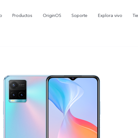
io
Productos
OriginOS
Soporte
Explora vivo
Ti
X300 Pro
V70 5G
nuevo