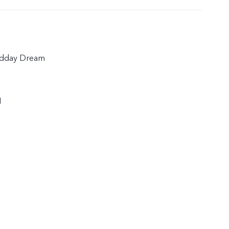
idday Dream
1