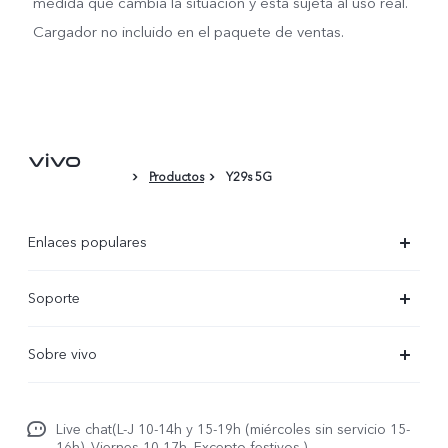
medida que cambia la situación y está sujeta al uso real.
Cargador no incluido en el paquete de ventas.
Productos
Y29s 5G
Enlaces populares
X300 Ultra
Soporte
X300 Pro
Preguntas frecuentes
Sobre vivo
X300
Centros de servicio
Noticias
X300 FE
Autenticación de IMEI
Live chat(L-J 10-14h y 15-19h (miércoles sin servicio 15-
Netiqueta vivo
V70 5G
16h). Viernes 10-17h. Excepto festivos.)