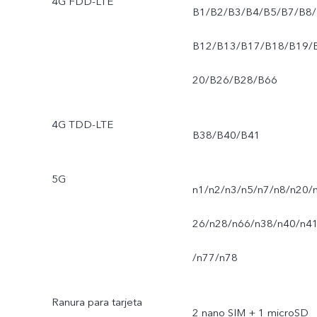
4G FDD-LTE
B1/B2/B3/B4/B5/B7/B8/
B12/B13/B17/B18/B19/
20/B26/B28/B66
4G TDD-LTE
B38/B40/B41
5G
n1/n2/n3/n5/n7/n8/n20/
26/n28/n66/n38/n40/n4
/n77/n78
Ranura para tarjeta
2 nano SIM + 1 microSD