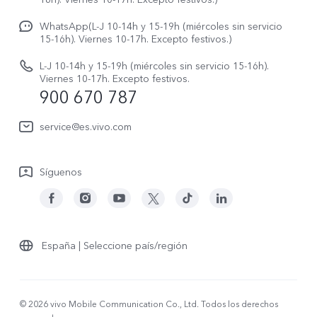
Gestión de reparaciones
Avisos legales
V70 FE
WhatsApp(L-J 10-14h y 15-19h (miércoles sin servicio
Manual de usuario
15-16h). Viernes 10-17h. Excepto festivos.)
Acerca de nosotros
V70 Lite 5G
Actualización de sistema
L-J 10-14h y 15-19h (miércoles sin servicio 15-16h).
Sostenibilidad
Viernes 10-17h. Excepto festivos.
Y31 5G
900 670 787
Actualizar registro
Centro de privacidad de vivo
Y21 5G
Instrucciones de Garantía
service@es.vivo.com
Descargar LUT para restaurar el Log
Síguenos
España | Seleccione país/región
© 2026 vivo Mobile Communication Co., Ltd. Todos los derechos