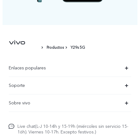
Productos
Y29s 5G
Enlaces populares
X300 Ultra
Soporte
X300 Pro
Preguntas frecuentes
Sobre vivo
X300
Centros de servicio
Noticias
X300 FE
Autenticación de IMEI
Live chat(L-J 10-14h y 15-19h (miércoles sin servicio 15-
Netiqueta vivo
V70 5G
16h). Viernes 10-17h. Excepto festivos.)
Gestión de reparaciones