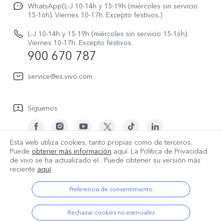
Avisos legales
V70 FE
WhatsApp(L-J 10-14h y 15-19h (miércoles sin servicio
Manual de usuario
15-16h). Viernes 10-17h. Excepto festivos.)
Acerca de nosotros
V70 Lite 5G
Actualización de sistema
L-J 10-14h y 15-19h (miércoles sin servicio 15-16h).
Sostenibilidad
Viernes 10-17h. Excepto festivos.
Y31 5G
900 670 787
Actualizar registro
Centro de privacidad de vivo
Y21 5G
Instrucciones de Garantía
service@es.vivo.com
Descargar LUT para restaurar el Log
Síguenos
Esta web utiliza cookies, tanto propias como de terceros.
Puede
obtener más información
aquí. La Política de Privacidad
España | Seleccione país/región
de vivo se ha actualizado el
. Puede obtener su versión más
reciente
aquí
.
Preferencia de consentimiento
© 2026 vivo Mobile Communication Co., Ltd. Todos los derechos
reservados.
Rechazar cookies no esenciales
Política de privacidad
|
Política de cookies
|
Soporte de privacidad