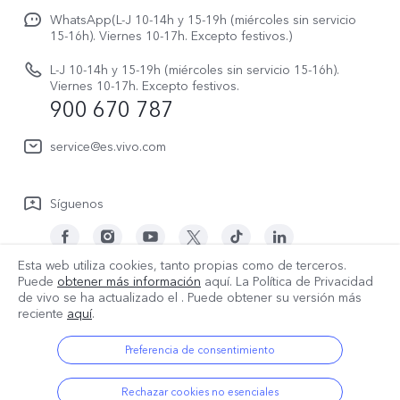
Avisos legales
V70 FE
WhatsApp(L-J 10-14h y 15-19h (miércoles sin servicio
Manual de usuario
15-16h). Viernes 10-17h. Excepto festivos.)
Acerca de nosotros
V70 Lite 5G
Actualización de sistema
L-J 10-14h y 15-19h (miércoles sin servicio 15-16h).
Sostenibilidad
Viernes 10-17h. Excepto festivos.
Y31 5G
900 670 787
Actualizar registro
Centro de privacidad de vivo
Y21 5G
Instrucciones de Garantía
service@es.vivo.com
Descargar LUT para restaurar el Log
Síguenos
Esta web utiliza cookies, tanto propias como de terceros.
Puede
obtener más información
aquí. La Política de Privacidad
España | Seleccione país/región
de vivo se ha actualizado el
. Puede obtener su versión más
reciente
aquí
.
Preferencia de consentimiento
© 2026 vivo Mobile Communication Co., Ltd. Todos los derechos
reservados.
Rechazar cookies no esenciales