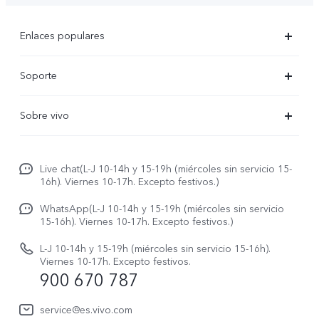
Enlaces populares
X300 Ultra
Soporte
X300 Pro
Preguntas frecuentes
Sobre vivo
X300
Centros de servicio
Noticias
X300 FE
Autenticación de IMEI
Live chat(L-J 10-14h y 15-19h (miércoles sin servicio 15-
Netiqueta vivo
V70 5G
16h). Viernes 10-17h. Excepto festivos.)
Gestión de reparaciones
Avisos legales
V70 FE
WhatsApp(L-J 10-14h y 15-19h (miércoles sin servicio
Manual de usuario
15-16h). Viernes 10-17h. Excepto festivos.)
Acerca de nosotros
V70 Lite 5G
Actualización de sistema
L-J 10-14h y 15-19h (miércoles sin servicio 15-16h).
Sostenibilidad
Viernes 10-17h. Excepto festivos.
Y31 5G
900 670 787
Actualizar registro
Centro de privacidad de vivo
Y21 5G
Instrucciones de Garantía
service@es.vivo.com