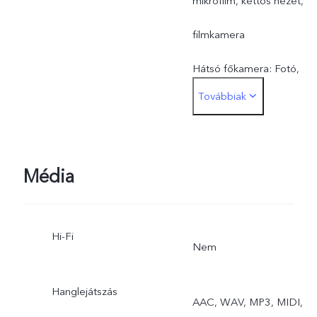
mikrofilm, kettős nézet,
filmkamera
Hátsó főkamera: Fotó,
Továbbiak
portré, éjszaka, videó,
mikrofilm, nagy felbontás,
panoráma, ultra HD-
Média
dokumentum, lass-mozg,
Hi-Fi
gyorsított felvétel,
Nem
szuperhold, Pro, étel, víz
Hanglejátszás
AAC, WAV, MP3, MIDI,
alatti fényképezés, kettős