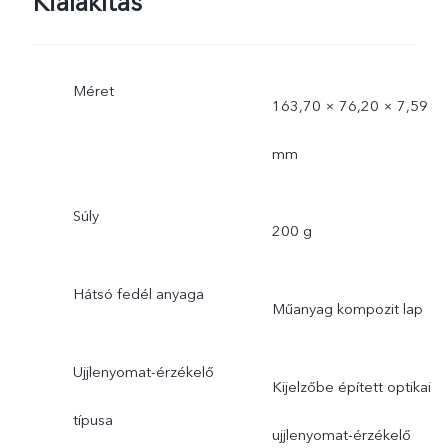
Kialakítás
Méret
163,70 × 76,20 × 7,59
mm
Súly
200 g
Hátsó fedél anyaga
Műanyag kompozit lap
Ujjlenyomat-érzékelő
Kijelzőbe épített optikai
típusa
ujjlenyomat-érzékelő