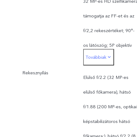
32 MP-es HD szelfikamera
támogatja az FF-et és az
f/2,2 rekeszértéket; 90°-
os látószög; 5P objektív
Továbbiak
Hátsó kamera: 200 MP-es
Rekesznyílás
optikai képstabilizátoros,
Elülső f/2.2 (32 MP-es
ultratiszta főkamera:
elülső főkamera), hátsó
támogatja az AF-et és az
f/1.88 (200 MP-es, optikai
f/1,88 rekeszértéket; 84°
képstabilizátoros hátsó
os látószög; 6P objektív 8
főkamera:), hátsó f/2,2 (8