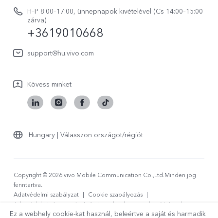
Rólunk
V70 FE
H–P 8:00–17:00, ünnepnapok kivételével (Cs 14:00–15:00
Vevőszolgálati adatvédelmi nyilatkozat
zárva)
vivo Személyes Adatok Védelme
+3619010668
Y31 5G
LUT-ok letöltése a Log helyreállításához
vivo Buds Air3
support@hu.vivo.com
Kövess minket
Hungary | Válasszon országot/régiót
Copyright © 2026 vivo Mobile Communication Co.,Ltd.Minden jog
fenntartva.
Adatvédelmi szabályzat
|
Cookie szabályozás
|
Adatvédelmi támogatás
|
A vivo adatokra vonatkozó irányelve
Ez a webhely cookie-kat használ, beleértve a saját és harmadik