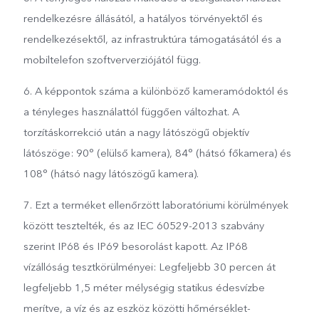
rendelkezésre állásától, a hatályos törvényektől és
rendelkezésektől, az infrastruktúra támogatásától és a
mobiltelefon szoftververziójától függ.
6. A képpontok száma a különböző kameramódoktól és
a tényleges használattól függően változhat. A
torzításkorrekció után a nagy látószögű objektív
látószöge: 90° (elülső kamera), 84° (hátsó főkamera) és
108° (hátsó nagy látószögű kamera).
7. Ezt a terméket ellenőrzött laboratóriumi körülmények
között tesztelték, és az IEC 60529-2013 szabvány
szerint IP68 és IP69 besorolást kapott. Az IP68
vízállóság tesztkörülményei: Legfeljebb 30 percen át
legfeljebb 1,5 méter mélységig statikus édesvízbe
merítve, a víz és az eszköz közötti hőmérséklet-