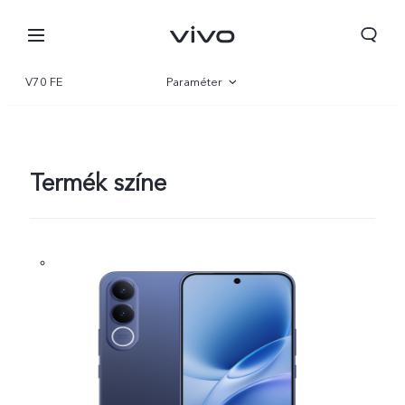
V70 FE
Paraméter
Áttekintés
Galéria
Termék színe