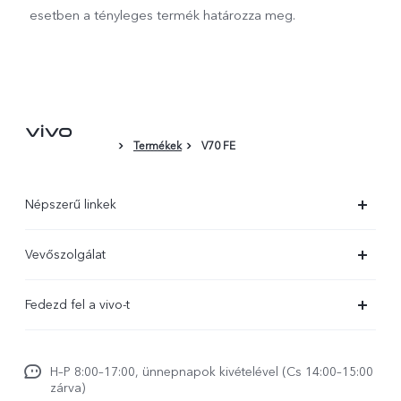
esetben a tényleges termék határozza meg.
Termékek
V70 FE
Népszerű linkek
X300 Ultra
Vevőszolgálat
X300 FE
Szolgáltató központ
Fedezd fel a vivo-t
X300 Pro
IMEI hitelesítés
Hírek
X300
Rendszerfrissítés
H–P 8:00–17:00, ünnepnapok kivételével (Cs 14:00–15:00
Jogi szabályozás
V70
zárva)
vivo Jótállási Politika