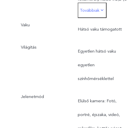
Továbbiak
MP-es 120°-os ultranagy
MP nagy látószögű
látószögű kamera:
Vaku
kamera)
Hátsó vaku támogatott
támogatja az FF-et és az
Világítás
Egyetlen hátsó vaku
f/2,2 rekeszértéket; 120°
egyetlen
os látószög; 5P objektív
színhőmérséklettel
Jelenetmód
Elülső kamera: Fotó,
portré, éjszaka, videó,