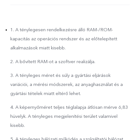
1. A ténylegesen rendelkezésre álló RAM-/ROM-
kapacitás az operációs rendszer és az előtelepített
alkalmazások miatt kisebb.
2. A bővített RAM-ot a szoftver realizálja.
3. A tényleges méret és súly a gyártási eljárások
variációi, a mérési módszerek, az anyaghasználat és a
gyártási tételek miatt eltérő lehet.
4. A képernyőméret teljes téglalapja átlósan mérve 6,83
hüvelyk. A tényleges megjelenítési terület valamivel
kisebb.
5. A tényleges hálózati működés a szolgáltatói hálózat