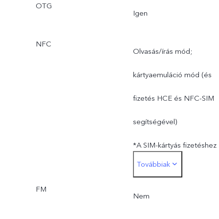
OTG
Igen
NFC
Olvasás/írás mód;
kártyaemuláció mód (és
fizetés HCE és NFC-SIM
segítségével)
*A SIM-kártyás fizetéshez
Továbbiak
használt SIM-kártyát a SI
FM
kártyahelyre kell behelyez
Nem