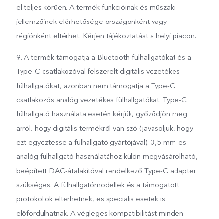
el teljes körűen. A termék funkcióinak és műszaki
jellemzőinek elérhetősége országonként vagy
régiónként eltérhet. Kérjen tájékoztatást a helyi piacon.
9. A termék támogatja a Bluetooth-fülhallgatókat és a
Type-C csatlakozóval felszerelt digitális vezetékes
fülhallgatókat, azonban nem támogatja a Type-C
csatlakozós analóg vezetékes fülhallgatókat. Type-C
fülhallgató használata esetén kérjük, győződjön meg
arról, hogy digitális termékről van szó (javasoljuk, hogy
ezt egyeztesse a fülhallgató gyártójával). 3,5 mm-es
analóg fülhallgató használatához külön megvásárolható,
beépített DAC-átalakítóval rendelkező Type-C adapter
szükséges. A fülhallgatómodellek és a támogatott
protokollok eltérhetnek, és speciális esetek is
előfordulhatnak. A végleges kompatibilitást minden