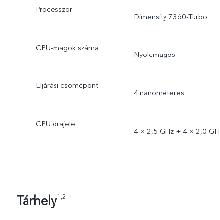
Processzor
Dimensity 7360-Turbo
CPU-magok száma
Nyolcmagos
Eljárási csomópont
4 nanométeres
CPU órajele
4 × 2,5 GHz + 4 × 2,0 GH
Tárhely
1,2