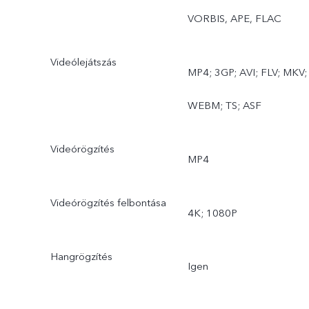
VORBIS, APE, FLAC
nézet, filmkamera
Hátsó nagy látószögű
Videólejátszás
MP4; 3GP; AVI; FLV; MKV;
kamera: Fotó, éjszaka,
WEBM; TS; ASF
videó, gyorsított felvétel,
Videórögzítés
víz alatti fényképezés
MP4
Videórögzítés felbontása
4K; 1080P
Hangrögzítés
Igen