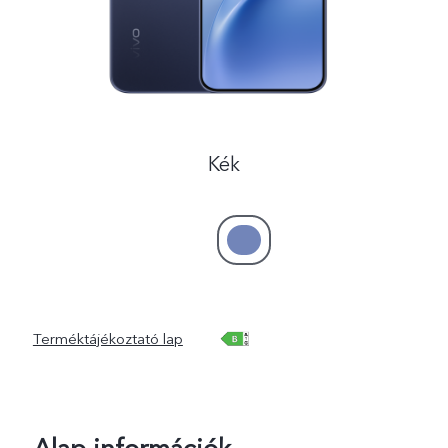
Hungary | Válasszon országot/régiót
Kék
Terméktájékoztató lap