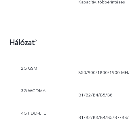
Kapacitív, többérintéses
Hálózat
5
2G GSM
850/900/1800/1900 MH
3G WCDMA
B1/B2/B4/B5/B8
4G FDD-LTE
B1/B2/B3/B4/B5/B7/B8/