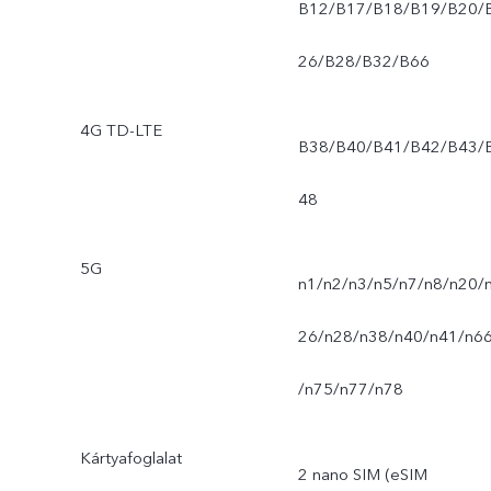
B12/B17/B18/B19/B20/
26/B28/B32/B66
4G TD-LTE
B38/B40/B41/B42/B43/
48
5G
n1/n2/n3/n5/n7/n8/n20/
26/n28/n38/n40/n41/n6
/n75/n77/n78
Kártyafoglalat
2 nano SIM (eSIM