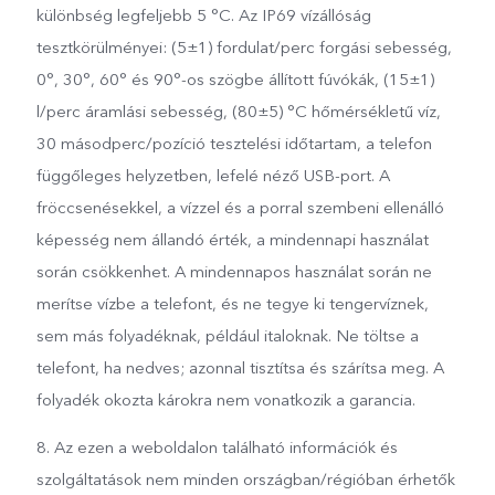
különbség legfeljebb 5 °C. Az IP69 vízállóság
tesztkörülményei: (5±1) fordulat/perc forgási sebesség,
0°, 30°, 60° és 90°-os szögbe állított fúvókák, (15±1)
l/perc áramlási sebesség, (80±5) °C hőmérsékletű víz,
30 másodperc/pozíció tesztelési időtartam, a telefon
függőleges helyzetben, lefelé néző USB-port. A
fröccsenésekkel, a vízzel és a porral szembeni ellenálló
képesség nem állandó érték, a mindennapi használat
során csökkenhet. A mindennapos használat során ne
merítse vízbe a telefont, és ne tegye ki tengervíznek,
sem más folyadéknak, például italoknak. Ne töltse a
telefont, ha nedves; azonnal tisztítsa és szárítsa meg. A
folyadék okozta károkra nem vonatkozik a garancia.
8. Az ezen a weboldalon található információk és
szolgáltatások nem minden országban/régióban érhetők