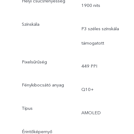
Helyi csúcsfényesség
1900 nits
Színskála
P3 széles színskála
támogatott
Pixelsűrűség
449 PPI
Fénykibocsátó anyag
Q10+
Típus
AMOLED
Érintőképernyő