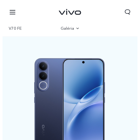
V70 FE
Galéria
Áttekintés
Paraméter