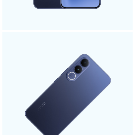
Hungary | Válasszon országot/régiót