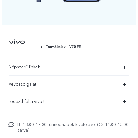
Termékek
V70 FE
Népszerű linkek
X300 Ultra
Vevőszolgálat
X300 FE
Szolgáltató központ
Fedezd fel a vivo-t
X300 Pro
IMEI hitelesítés
Hírek
X300
Rendszerfrissítés
H–P 8:00–17:00, ünnepnapok kivételével (Cs 14:00–15:00
Jogi szabályozás
V70
zárva)
vivo Jótállási Politika