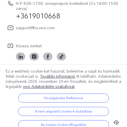
Rólunk
V70 FE
H–P 8:00–17:00, ünnepnapok kivételével (Cs 14:00–15:00
Vevőszolgálati adatvédelmi nyilatkozat
zárva)
vivo Személyes Adatok Védelme
+3619010668
Y31 5G
LUT-ok letöltése a Log helyreállításához
vivo Buds Air3
support@hu.vivo.com
Kövess minket
Ez a webhely cookie-kat használ, beleértve a saját és harmadik
Hungary | Válasszon országot/régiót
felek cookie-jait is.
További információ
itt található. Adatvédelmi
irányelveink
2020. november 25-én
frissültek, és megtekintheti a
legújabb
vivo Adatvédelmi szabályzat
.
Hozzájárulási Preferencia
Copyright © 2026 vivo Mobile Communication Co.,Ltd.Minden jog
fenntartva.
Adatvédelmi szabályzat
|
Cookie szabályozás
|
A nem alapvető cookie-k elutasítása
Adatvédelmi támogatás
|
A vivo adatokra vonatkozó irányelve
|
Cookie beállítások
Az összes cookie elfogadása