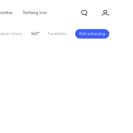
unitas
Tentang vivo
aran Umum
360°
Parameter
Beli sekarang