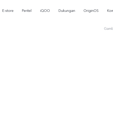
E-store
Peritel
iQOO
Dukungan
OriginOS
Kom
Gamb