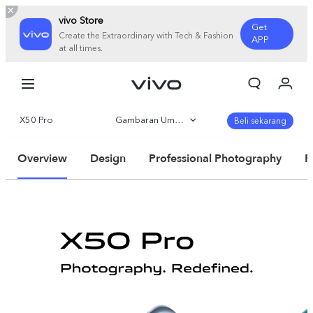
vivo Store
Get
Create the Extraordinary with Tech & Fashion
APP
at all times.
Orderan saya
Keranjang
X50 Pro
Gambaran Umum
Masuk/Daftar
Beli sekarang
Akun Saya
360°
Overview
Design
Professional Photography
P
Parameter