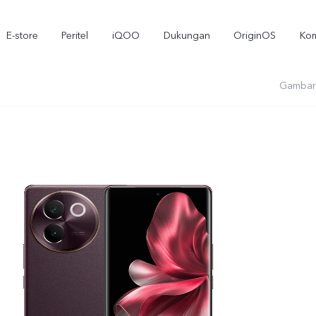
E-store
Peritel
iQOO
Dukungan
OriginOS
Kom
Gambar
T5
T5 Pro
Y3
baru
baru