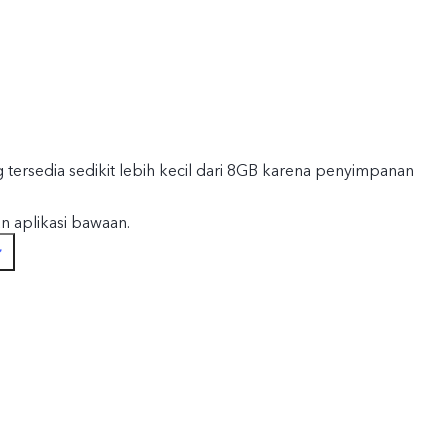
 tersedia sedikit lebih kecil dari 8GB karena penyimpanan
n aplikasi bawaan.
 tersedia sedikit lebih kecil dari 128GB dan 256GB karena
em operasi dan aplikasi bawaan.