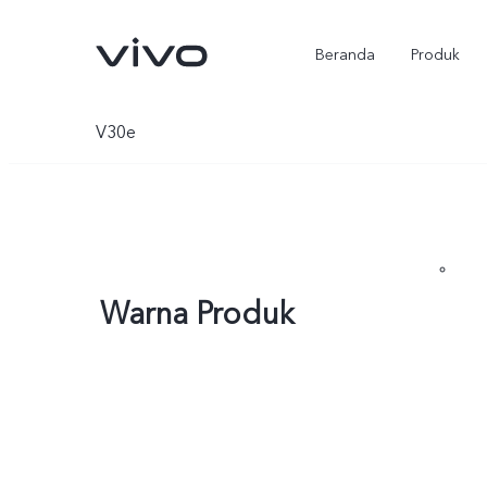
Beranda
Produk
V30e
Warna Produk
Y500
X300 Ultra
baru
baru