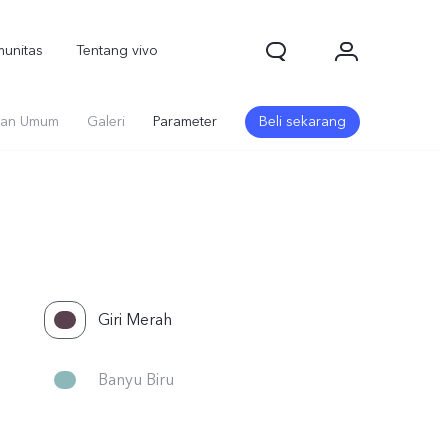
unitas
Tentang vivo
an Umum
Galeri
Parameter
Beli sekarang
Giri Merah
1d Pro
V70
V70 FE
baru
baru
baru
Banyu Biru