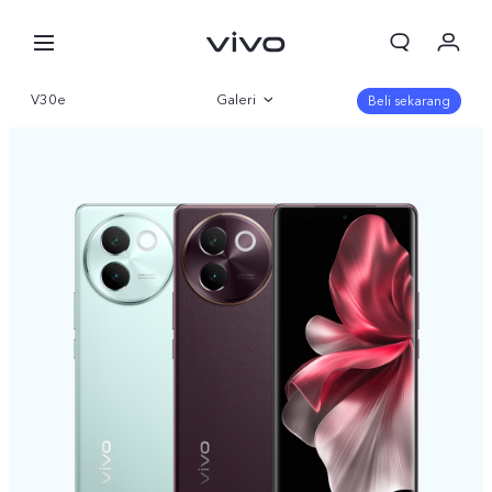
V30e
Galeri
Beli sekarang
Gambaran Umum
Parameter