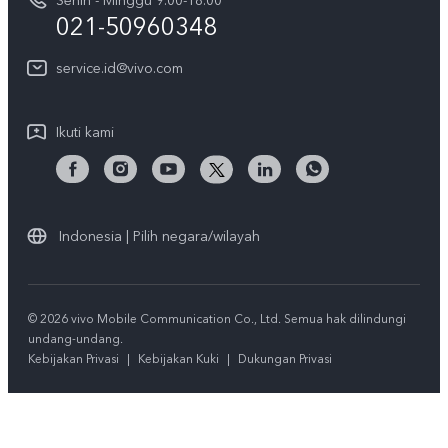
Senin - Minggu 9:00-18:00
Gerai Terdekat
Kebijakan Garansi vivo
021-50960348
CSR
Lihat Semua
Layanan Perbaikan Antar Jemput
service.id@vivo.com
Pusat Privasi vivo
Vast Finance
Keberlanjutan
Ikuti kami
Unduh LUT untuk Memulihkan Log
Indonesia | Pilih negara/wilayah
© 2026 vivo Mobile Communication Co., Ltd. Semua hak dilindungi
undang-undang.
Kebijakan Privasi
|
Kebijakan Kuki
|
Dukungan Privasi