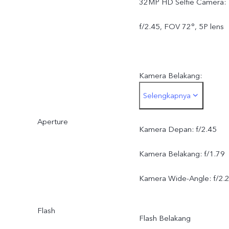
32MP HD Selfie Camera:
f/2.45, FOV 72°, 5P lens
Kamera Belakang:
Selengkapnya
50MP Sony Main Camera:
Aperture
AF, f/1.79, FOV 79°, 5P
Kamera Depan: f/2.45
lens
Kamera Belakang: f/1.79
8MP Wide-Angle Camera
Kamera Wide-Angle: f/2.
f/2.2, FOV 120°, 5P lens
Flash
Flash Belakang