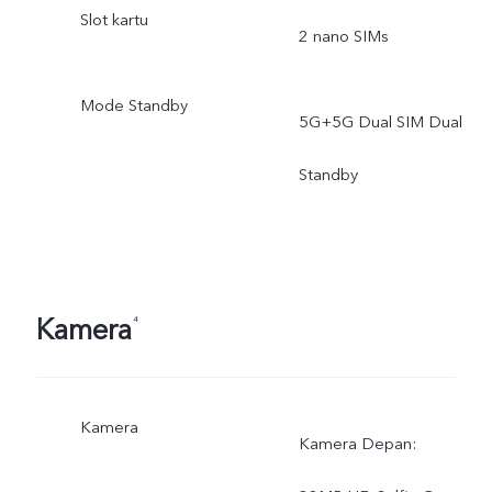
Slot kartu
ketentuan dan hukum yan
2 nano SIMs
berlaku, dukungan
Mode Standby
5G+5G Dual SIM Dual
infrastruktur dan versi
Standby
software ponsel.
Kamera
⁴
Kamera
Kamera Depan: