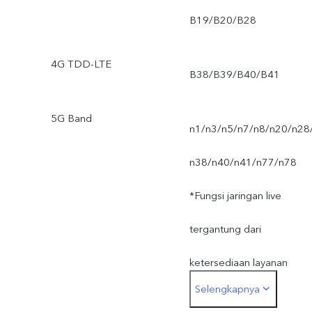
B19/B20/B28
4G TDD-LTE
B38/B39/B40/B41
5G Band
n1/n3/n5/n7/n8/n20/n28
n38/n40/n41/n77/n78
*Fungsi jaringan live
tergantung dari
ketersediaan layanan
Selengkapnya
jaringan operator,