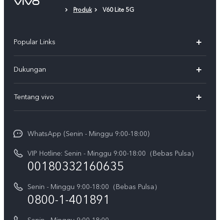
Produk
V60 Lite 5G
Popular Links
Y500
Dukungan
T5
FAQs
Tentang vivo
T5 Pro
Service Center
Info vivo
Y31d Pro
Funtouch OS
WhatsApp (Senin - Minggu 9:00-18:00)
Sejarah
V70
Pembaruan Sistem
VIP Hotline: Senin - Minggu 9:00-18:00（Bebas Pulsa）
Berita
V70 FE
00180332160635
Harga Spare Part
Karir
Y05
Senin - Minggu 9:00-18:00（Bebas Pulsa）
Otentikasi IMEI
Pemberitahuan Hukum
0800-1-401891
X300 Pro
Cek status perbaikan
Tentang Kami