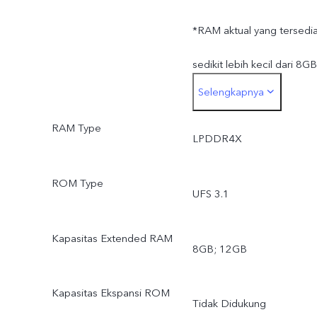
*RAM aktual yang tersedi
sedikit lebih kecil dari 8GB
Selengkapnya
dan 12GB karena
RAM Type
penyimpanan sistem
LPDDR4X
operasi dan aplikasi
ROM Type
UFS 3.1
bawaan.
*ROM aktual yang tersedi
Kapasitas Extended RAM
8GB; 12GB
sedikit lebih kecil dari
Kapasitas Ekspansi ROM
256GB dan 512GB karen
Tidak Didukung