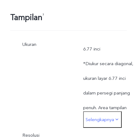
Tampilan
³
Ukuran
6.77 inci
*Diukur secara diagonal,
ukuran layar 6.77 inci
dalam persegi panjang
penuh. Area tampilan
Selengkapnya
aktual sedikit lebih kecil.
Resolusi