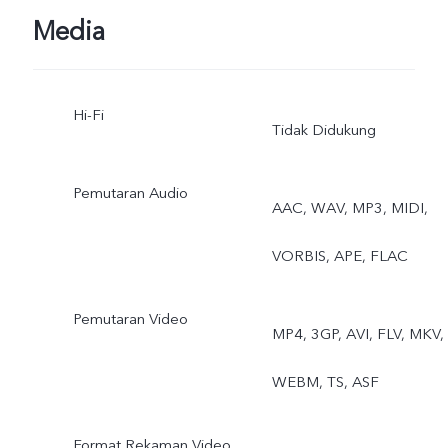
mo, Time-lapse,
Media
Supermoon, Pro, Food,
Hi-Fi
Dual View
Tidak Didukung
Pemutaran Audio
AAC, WAV, MP3, MIDI,
VORBIS, APE, FLAC
Pemutaran Video
MP4, 3GP, AVI, FLV, MKV,
WEBM, TS, ASF
Format Rekaman Video