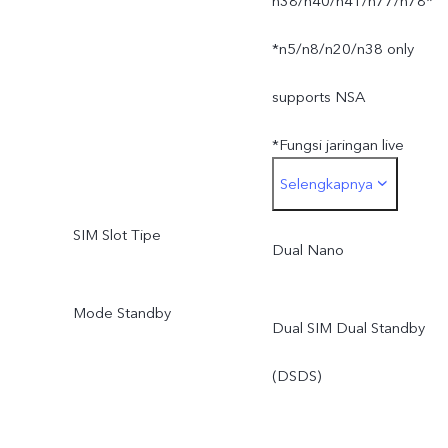
n38/n40/n41/n77/n78*
*n5/n8/n20/n38 only
supports NSA
*Fungsi jaringan live
Selengkapnya
tergantung dari
SIM Slot Tipe
ketersediaan layanan
Dual Nano
jaringan operator,
Mode Standby
Dual SIM Dual Standby
ketentuan dan hukum yan
(DSDS)
berlaku, dukungan
infrastrukstur dan versi