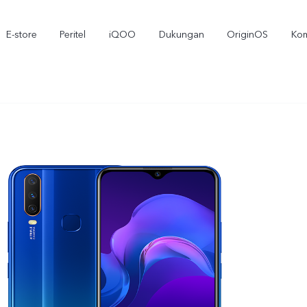
E-store
Peritel
iQOO
Dukungan
OriginOS
Kom