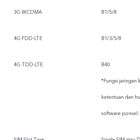
3G WCDMA
B1/5/8
4G FDD-LTE
B1/3/5/8
4G TDD-LTE
B40
*Fungsi jaringan 
ketentuan dan hu
software ponsel;
SIM Slot Tipe
Single SIM atau 