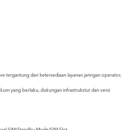
live tergantung dari ketersediaan layanan jaringan operator,
kum yang berlaku, dukungan infrastrukstur dan versi
Dual SIM/Standby Mode/SIM Slot