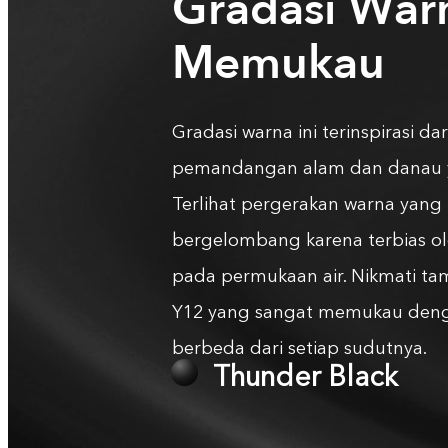
Gradasi War
Memukau
Gradasi warna ini terinspirasi dar
pemandangan alam dan danau y
Terlihat pergerakan warna yang
bergelombang karena terbias o
pada permukaan air. Nikmati ta
Y12 yang sangat memukau den
berbeda dari setiap sudutnya.
Aqua Blue
Thunder Black