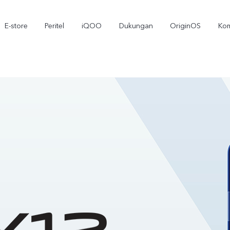
E-store
Peritel
iQOO
Dukungan
OriginOS
Kom
T5
T5 Pro
Y3
baru
baru