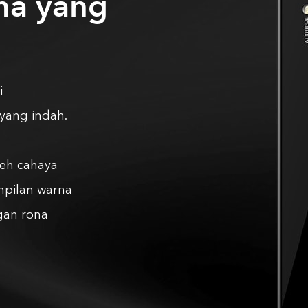
na yang
i
ang indah.
leh cahaya
mpilan warna
gan rona