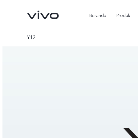
Beranda
Produk
Y12
Y500
X300 Ultra
baru
baru