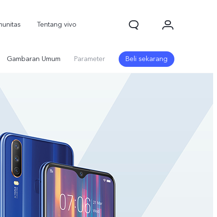
unitas
Tentang vivo
Gambaran Umum
Parameter
Beli sekarang
1d Pro
V70
V70 FE
baru
baru
baru