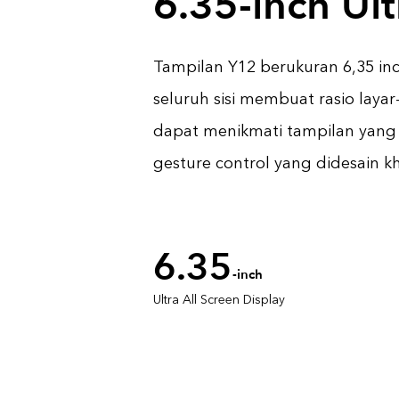
6.35-inch Ult
Tampilan Y12 berukuran 6,35 inci
seluruh sisi membuat rasio lay
dapat menikmati tampilan yang 
gesture control yang didesain k
6.35
-inch
Ultra All Screen Display