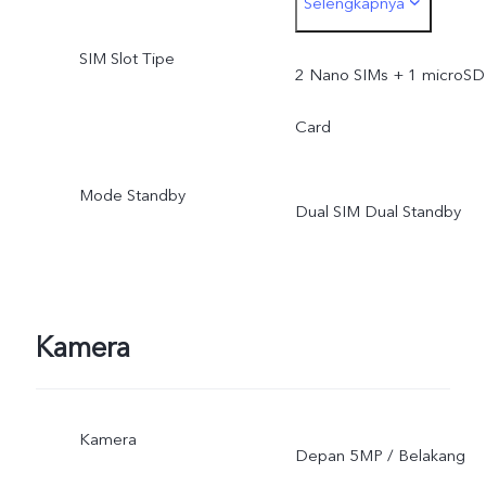
Selengkapnya
ketentuan dan hukum yan
SIM Slot Tipe
berlaku, dukungan
2 Nano SIMs + 1 microSD
infrastrukstur dan versi
Card
software ponsel;
Mode Standby
Dual SIM Dual Standby
Kamera
Kamera
Depan 5MP / Belakang