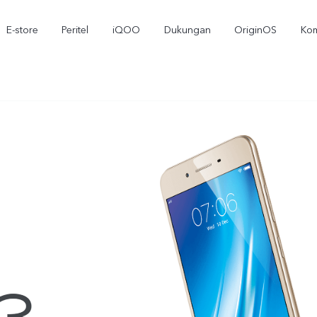
E-store
Peritel
iQOO
Dukungan
OriginOS
Kom