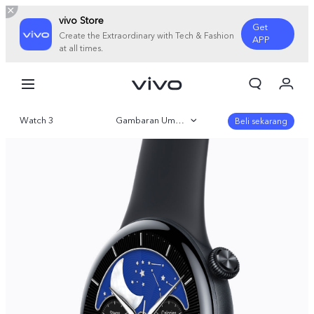
vivo Store
Get
Create the Extraordinary with Tech & Fashion
APP
at all times.
Orderan saya
Keranjang
Watch 3
Gambaran Umum
Masuk/Daftar
Beli sekarang
Akun Saya
Galeri