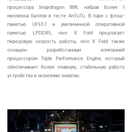
процессора
Snapdragon
888, набрав более 1
миллиона баллов в тесте
AnTuTu
. В паре с флэш-
памятью
UFS
3.1 и увеличенной оперативной
памятью
LPDDR
5,
vivo
X
Fold
предлагает
передовую скорость работы.
vivo
X
Fold
также
оснащен разработанным компанией
процессором
Triple
Performance
Engine
, который
обеспечивает более плавную, стабильную работу
устройства и экономию энергии.