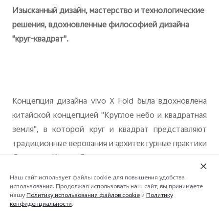
Изысканный дизайн, мастерство и технологические
решения, вдохновленные философией дизайна
"круг-квадрат".
Концепция дизайна
vivo
X
Fold
была вдохновлена
китайской концепцией "Круглое небо и квадратная
земля", в которой круг и квадрат представляют
традиционные верования и архитектурные практики
Древнего Китая. Благодаря сочетанию элементов
квадрата и круга с непрерывным изогнутым стеклом,
Наш сайт использует файлы cookie для повышения удобства
материалы и текстура подчеркивают
использования. Продолжая использовать наш сайт, вы принимаете
нашу
Политику использования файлов cookie
и
Политику
величественный характер дизайна
vivo
X
Fold
.
конфиденциальности
.
Другие особенности дизайна, такие как цветная