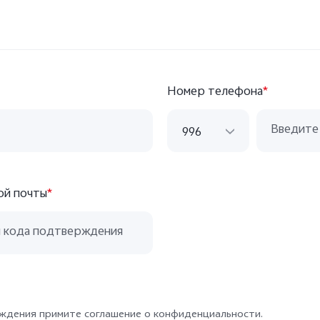
Номер телефона
*
996
996
ой почты
*
7
998
86
71
56
ждения примите соглашение о конфиденциальности.