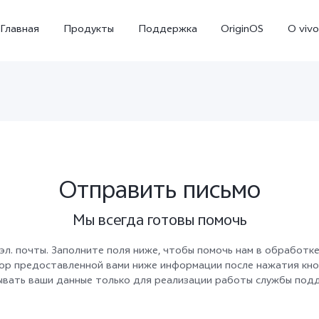
Главная
Продукты
Поддержка
OriginOS
O vivo
Отправить письмо
Мы всегда готовы помочь
Y02
Y35
Y
Новинка
Новинка
л. почты. Заполните поля ниже, чтобы помочь нам в обработке
бор предоставленной вами ниже информации после нажатия кн
ывать ваши данные только для реализации работы службы под