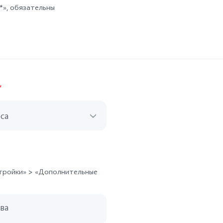
*», обязательны
*
са
я
стройки» > «Дополнительные