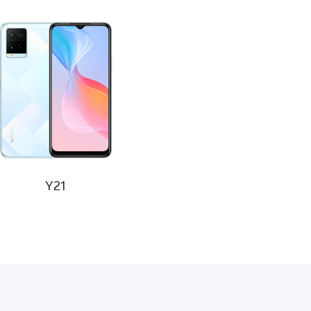
ия
Y21