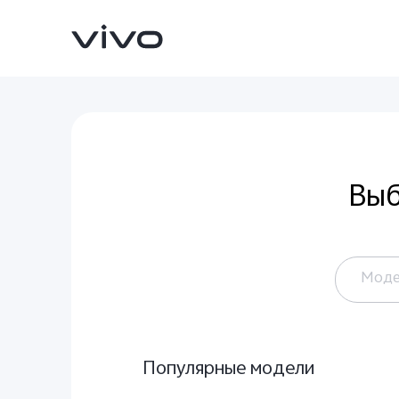
Выб
Моде
V25
V25e
Новинка
Новинка
V сер
Популярные модели