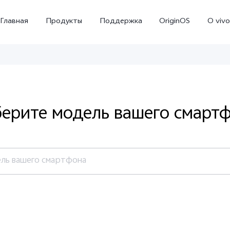
Главная
Продукты
Поддержка
OriginOS
O vivo
ерите модель вашего смарт
ль вашего смартфона
Y02
Y35
Y
Новинка
Новинка
ия
V21e