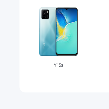
Y сер
Y15s