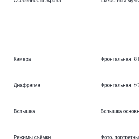
Особенности экрана
Ёмкостный муль
Камера
Фронтальная: 8 
Диафрагма
Фронтальная: f/2.
Вспышка
Вспышка основ
Режимы съёмки
Фото, портретны