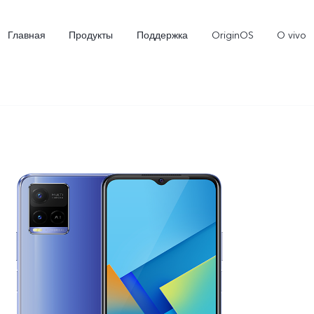
Главная
Продукты
Поддержка
OriginOS
O vivo
Y02
Y35
Новинка
Новинка