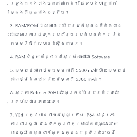
ទ្រូងក្នុងរាងចតុកោណកែង។ ផ្ទៃបង្ហាញជាក់
ស្តែងគឺតូចជាងបន្តិច។
3. RAM/ROM ដែលអាចប្រើបានជាក់ស្តែងគឺតិចជាង
ដោយសារការផ្ទុកប្រព័ន្ធប្រតិបត្តិការ និង
កម្មវិធីដែលបានដំឡើងជាមុន។
4. RAM ជំនួយបន្ថែមគឺអាស្រ័យទៅលើ Software
5. សមត្ថភាពថ្មធម្មតាគឺ 5500 mAh ហើយសមត្ថ
ភាពថ្មដែលបានវាយតម្លៃគឺ 5380 mAh ។
6. អត្រា​ Refresh 90Hz លើអេក្រង់មិនបានគាំទ្រលើ
គ្រប់ស្ថានភាពនោះទេ។
7. Y04 ត្រូវបានវាយតម្លៃត្រឹម IP64 អាវក្រោះ
ការពារធូលី និងទឹកកម្រិតស្រាលតែប៉ុណ្ណោះ ដោយ
បានធ្វើតេស្តជាក់ស្តែងក្នុងមន្ទីរពិសោធន៍