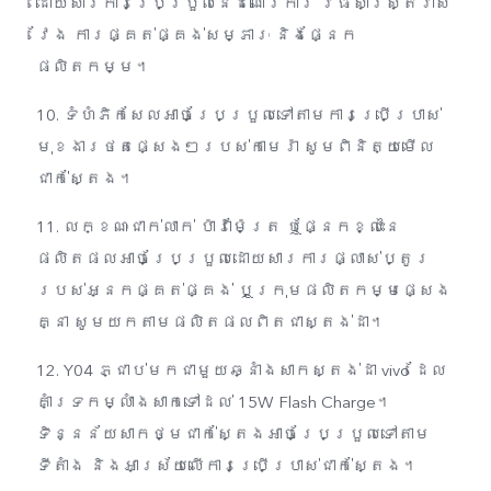
ដោយសារការប្រែប្រួលនៃដំណើរការ វិធីសាស្ត្រវាស់
វែង ការផ្គត់ផ្គង់សម្ភារៈ និងផ្នែក
ផលិតកម្ម។
10. ទំហំភិកសែលអាចប្រែប្រួលទៅតាមការប្រើប្រាស់
មុខងារថតផ្សេងៗរបស់កាមេរ៉ា សូមពិនិត្យមើល
ជាក់ស្តែង។
11. លក្ខណៈជាក់លាក់ ប៉ារ៉ាម៉ែត្រ ឬផ្នែកខ្លះនៃ
ផលិតផលអាចប្រែប្រួលដោយសារការផ្លាស់ប្តូរ
របស់អ្នកផ្គត់ផ្គង់ ឬក្រុមផលិតកម្មផ្សេង
គ្នា សូមយកតាមផលិតផលពិតជាស្តង់ដា។
12. Y04 ភ្ជាប់មកជាមួយឆ្នាំងសាកស្តង់ដា vivo ដែល
គាំទ្រកម្លាំងសាកទៅដល់ 15W Flash​​ Charge។
ទិន្នន័យសាកថ្មជាក់ស្តែងអាចប្រែប្រួលទៅតាម
ទីតាំង​ និង​អាស្រ័យ​លើ​ការ​ប្រើ​ប្រាស់​ជាក់​ស្តែង។