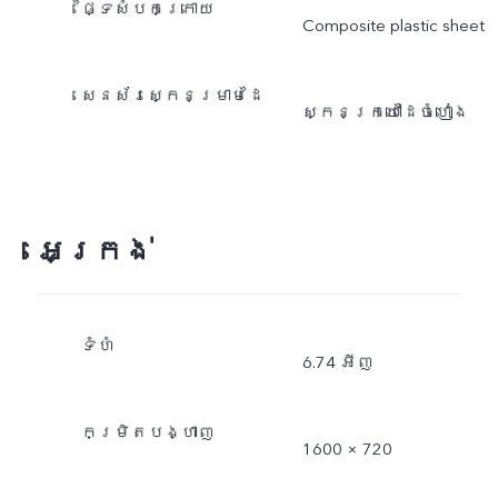
ផ្ទៃសំបកក្រោយ
Composite plastic sheet
សេនស័រស្កេនម្រាមដៃ
ស្កេនក្រយៅដៃចំហៀង
អេក្រង់
ទំហំ
6.74 អីញ
កម្រិតបង្ហាញ
1600 × 720