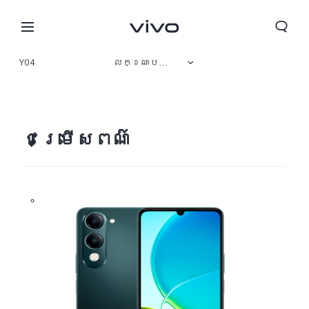
Y04
លក្ខណៈបច្ចេកទេស
ទិដ្ឋភាពទូទៅ
វិចិត្រសាល
ជម្រើសពណ៌