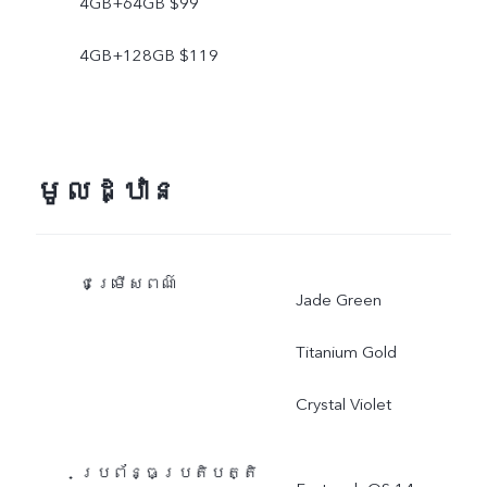
4GB+64GB $99
4GB+128GB $119
មូលដ្ឋាន
ជម្រើសពណ៌
Jade Green
Titanium Gold
Crystal Violet
ប្រព័ន្ធប្រតិបត្តិ