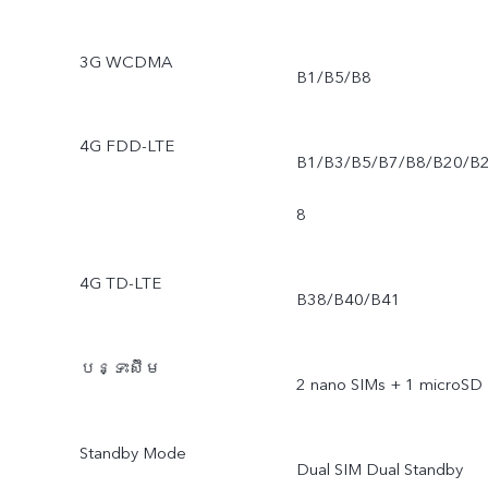
3G WCDMA
B1/B5/B8
4G FDD-LTE
B1/B3/B5/B7/B8/B20/B
8
4G TD-LTE
B38/B40/B41
បន្ទះស៊ីម
2 nano SIMs + 1 microSD
Standby Mode
Dual SIM Dual Standby