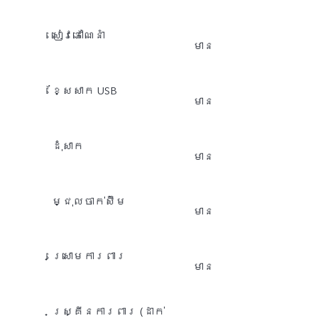
​សៀវភៅណែនាំ
មាន
ខ្សែសាក USB
មាន
ដុំសាក
មាន
ម្ជុលចាក់ស៊ីម
មាន
ស្រោមការពារ
មាន
​ស្គ្រីនការពារ (ដាក់