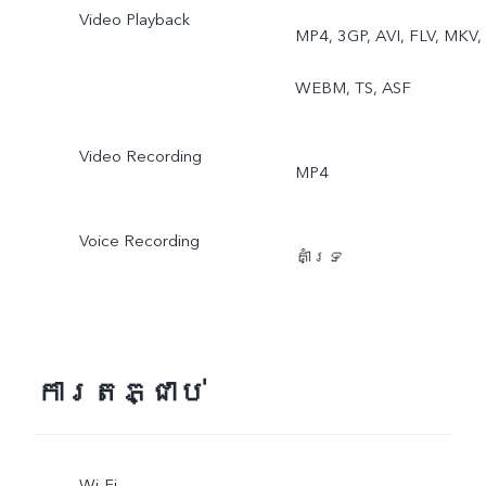
Video Playback
MP4, 3GP, AVI, FLV, MKV,
WEBM, TS, ASF
Video Recording
MP4
Voice Recording
គាំទ្រ
ការតភ្ជាប់
Wi-Fi