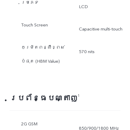
ប្រភេទ
LCD
Touch Screen
Capacitive multi-touch
កម្រិតពន្លឺខ្ពស់
570 nits
បំផុត (HBM Value)
ប្រព័ន្ធបណ្តាញ
1
2G GSM
850/900/1800 MHz