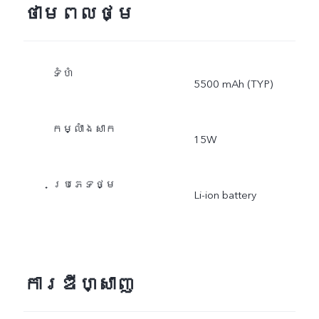
ថាមពលថ្ម
ទំហំ
5500 mAh (TYP)
កម្លាំងសាក
15W
ប្រភេទថ្ម
Li-ion battery
ការឌីហ្សាញ