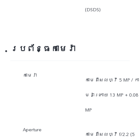
(DSDS)
ប្រព័ន្ធកាមេរ៉ា
កាមេរ៉ា
កាមេរ៉ាសែលហ្វី 5 MP / កា
មេរ៉ាក្រោយ 13 MP + 0.08
MP
Aperture
កាមេរ៉ាសែលហ្វី f/2.2 (5