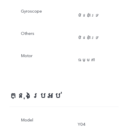
Gyroscope
មិនគាំទ្រ
Others
មិនគាំទ្រ
Motor
ធម្មតា
ក្នុងប្រអប់
Model
Y04