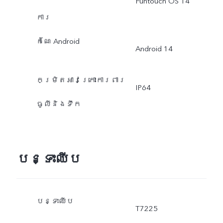
Funtouch OS 14
ការ
កំណែ Android
Android 14
កម្រិតអាវក្រោះការពារ
IP64
ធូលីនិងទឹក
បន្ទះឈីប
បន្ទះឈីប
T7225