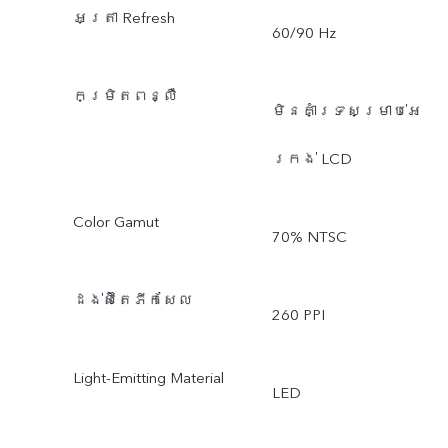
អត្រា Refresh
60/90 Hz
កម្រិតពន្លឺ
មិនគាំទ្រសម្រាប់អេ
ក្រង់ LCD
Color Gamut
70% NTSC
ដង់ស៊ីតេភីកសែល
260 PPI
Light-Emitting Material
LED