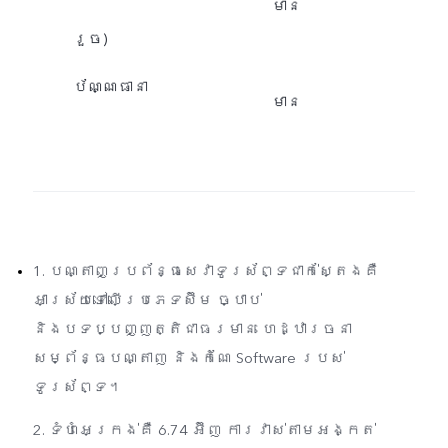
មាន
រួច)
ប័ណ្ណធានា
មាន
1. បណ្តាញប្រព័ន្ធសេវាទូរស័ព្ទជាក់ស្តែងគឺ
អាស្រ័យទៅលើប្រភេទស៊ីម ច្បាប់
និងបទប្បញ្ញត្តិជាធរមាន ហេដ្ឋារចនា
សម្ព័ន្ធបណ្តាញ និងកំណែ Software របស់
ទូរស័ព្ទ។
2. ទំហំអេក្រង់គឺ 6.74 អ៊ីញ ការវាស់តាមអង្កត់