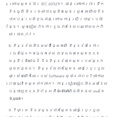
ក្រោមស្តង់ដារ IEC 60529។ អាវក្រោះការពារទឹក
និងធូលី មិនរក្សាបានស្ថិតស្ថេរហូតទេ ហើយនឹង
បាត់បង់ប្រសិទ្ធភាពក្រោមការប្រើប្រាស់ប្រចាំ
ថ្ងៃ។ សូមជៀសវាងការខូចខាតដែលបណ្តាលមកពី
សារធាតុរាវ។
8. ទិន្នន័យទាំងអស់គឺផ្អែកលើ ទិន្នន័យនៃការ
រចនាផ្នែកបច្ចេកទេស លទ្ធផលតេស្តក្នុង
មន្ទីរពិសោធន៍ និងទិន្នន័យតេស្តរបស់អ្នក
ផ្គត់ផ្គង់។​ ទិន្នន័យជាក់ស្តែង អាចប្រែប្រួល
អាស្រ័យលើកំណែរបស់ Software ស្ថានភាពបរិយាកាស
ពេលធ្វើតេស្តជាក់លាក់។ ការប្រៀបធៀបទាំងអស់ដែល
បង្ហាញក្នុងទំព័រនេះ គឺសំដៅទៅលើផលិតផល vivo តែ
ប៉ុណ្ណោះ។
9. វិមាត្រ និងទម្ងន់ជាក់ស្តែងអាចប្រែប្រួល