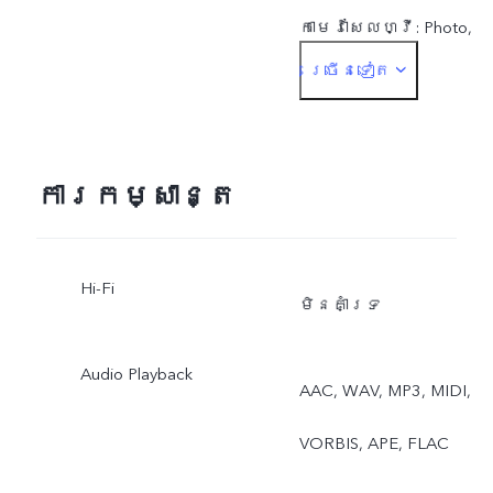
កាមេរ៉ាសែលហ្វី: Photo,
ច្រើនទៀត
Night, Portrait, Video, Live
Photo
ការកម្សាន្ត
Hi-Fi
មិនគាំទ្រ
Audio Playback
AAC, WAV, MP3, MIDI,
VORBIS, APE, FLAC