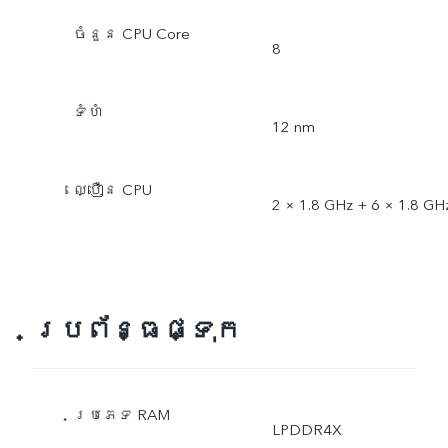
ចំនួន CPU Core
8
ទំហំ
12 nm
ល្បឿន CPU
2 × 1.8 GHz + 6 × 1.8 GH
ប្រព័ន្ធផ្ទុក
ប្រភេទ RAM
LPDDR4X