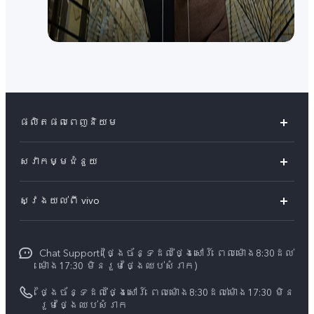
ផលិតផលពេញនិយម
Y04s
សេវាកម្មជំនួយ
V60 Lite
សំណួរសួរច្រើនបំផុត
ស្វែងយល់ពី vivo
V60 5G
មជ្ឈមណ្ឌល​សេវាកម្ម
អំពី vivo
Y21d
Funtouch OS
Chat Support (ថ្ងៃច័ន្ទដល់ថ្ងៃសៅរ៍ ពេលម៉ោង8:30ដល់
ព័ត៌មាន
V50 Lite
ម៉ោង17:30 មិនរួមថ្ងៃឈប់សំរាក)
ការផ្ទៀងផ្ទាត់ IMEI
អាជីពនៅ vivo
បណ្តាហាងលក់
ថ្ងៃច័ន្ទដល់ថ្ងៃសៅរ៍ ពេលម៉ោង8:30ដល់ម៉ោង17:30 មិន
ពិនិត្យតម្លៃគ្រឿងបន្លាស់
រួមថ្ងៃឈប់សំរាក
សេចក្តីជូនដំណឹងផ្លូវច្បាប់