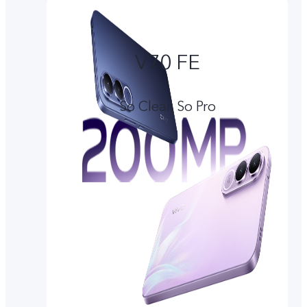
V70 FE
So Clear, So Pro