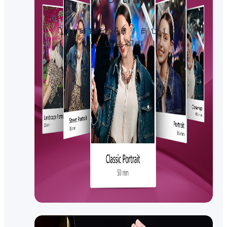
ស្រស់ស្អាតគ្រប់រយៈ​
ចម្ងាយ