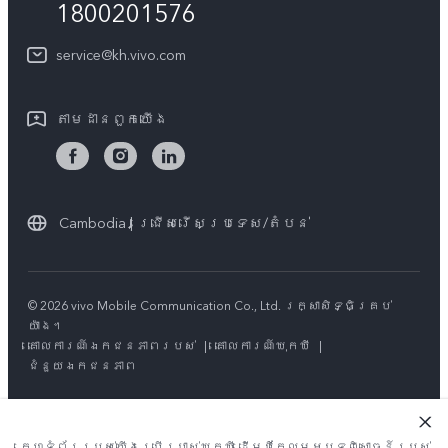
1800201576
គ្រប់ម៉ូឌែល
សេវាកម្មជួសជុលដោយដឹកយកទៅជូន
អំពី​ពួក​យើង
service@kh.vivo.com
ដំឡើងប្រព័ន្ធប្រតិបត្តិការ
មជ្ឈមណ្ឌលឯកជនភាព vivo
លក្ខខណ្ឌលើការធានា
តាម​ដានពួក​យើង
និរន្តរភាព
Cambodia | ជ្រើសរើសប្រទេស/តំបន់
© 2026 vivo Mobile Communication Co., Ltd. រក្សាសិទ្ធិគ្រប់
យ៉ាង។
គោលការណ៍ឯកជនភាពរបស់
|
គោលការណ៍ឃុកឃី
|
ជំនួយឯកជនភាព
គេហទំព័ររបស់យើងប្រើប្រាស់ឃុកឃី ដើម្បីកែលម្អបទពិសោធន៍របស់