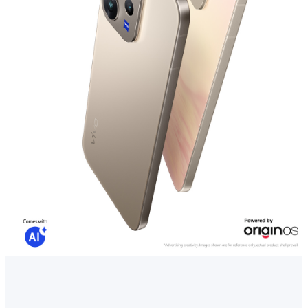
Cambodia | ជ្រើសរើសប្រទេស/តំបន់