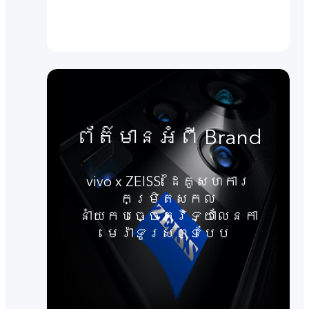
ព័ត៌មានអំពី Brand
vivo x ZEISS: ដៃគូសហការ
កម្រិតសកល
នាំយកបច្ចេកវិទ្យាលែនកា
មេរ៉ាទូរសព្ទបែប