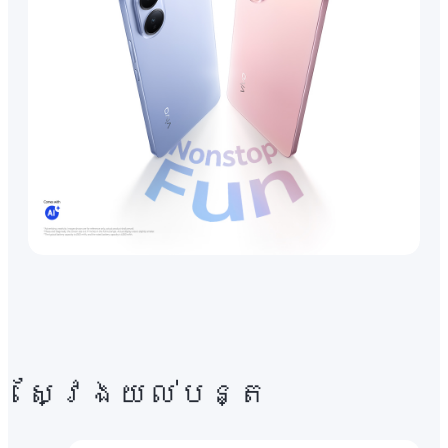
ស្វែងយល់បន្ត