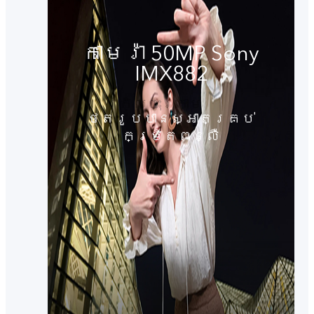
កាមេរ៉ា 50MP Sony
IMX882
ថតរូបបានស្អាតគ្រប់
កម្រិតពន្លឺ