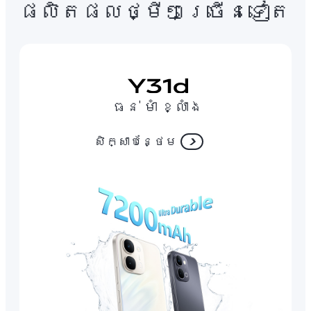
ផលិតផលថ្មីៗច្រើនទៀត
ធន់ មាំ ខ្លាំង
សិក្សាបន្ថែម