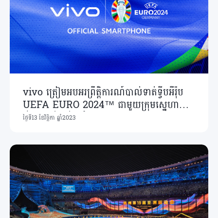
vivo ត្រៀមអបអរព្រឹត្តិការណ៍បាល់ទាត់ទ្វីបអឺរ៉ុប
UEFA EURO 2024™ ជាមួយក្រុមស្នេហា
កីឡាបាល់ទាត់ទូទាំងពិភពលោក
ថ្ងៃទី13 ខែវិច្ឆិកា ឆ្នាំ2023