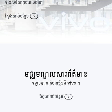
Cambodia | ជ្រើសរើសប្រទេស/តំបន់
ទាន់សម័យគ្រប់ពេលវេលា
ស្វែង​យល់​បន្ថែម
មជ្ឈមណ្ឌលសារព័ត៌មាន
ទទួលបានព័ត៌មានថ្មីៗពី vivo ។
ស្វែង​យល់​បន្ថែម