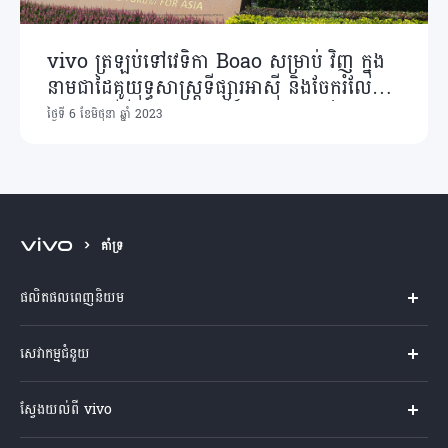
vivo ត្រឡប់ទៅវេទិកា Boao សម្រាប់ វិញ ក្នុង
នាមជាដៃគូយុទ្ធសាស្រ្តទីផ្សារអាស៊ី និងចែករំលែក
ទស្សនៈស្តីពី "ការអភិវឌ្ឍន៍ដ៏គុណភាពខ្ពស់"
ថ្ងៃទី 6 ខែមិថុនា ឆ្នាំ 2023
គាំទ្រ
ផលិតផលពេញនិយម
Y04s
សេវាកម្មជំនួយ
V60 Lite
សំណួរសួរច្រើនបំផុត
ស្វែងយល់ពី vivo
V60 5G
មជ្ឈមណ្ឌល​សេវាកម្ម
អំពី vivo