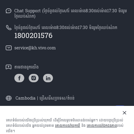
Y21d
Funtouch OS
Chat Support (ថ្ងៃច័ន្ទដល់ថ្ងៃសៅរ៍ ពេលម៉ោង8:30ដល់ម៉ោង17:30 មិនរួម
ព័ត៌មាន
V50 Lite
ថ្ងៃឈប់សំរាក)
ការផ្ទៀងផ្ទាត់ IMEI
អាជីពនៅ vivo
បណ្តាហាងលក់
ថ្ងៃច័ន្ទដល់ថ្ងៃសៅរ៍ ពេលម៉ោង8:30ដល់ម៉ោង17:30 មិនរួមថ្ងៃឈប់សំរាក
ពិនិត្យតម្លៃគ្រឿងបន្លាស់
1800201576
សេចក្តីជូនដំណឹងផ្លូវច្បាប់
គ្រប់ម៉ូឌែល
សេវាកម្មជួសជុលដោយដឹកយកទៅជូន
service@kh.vivo.com
អំពី​ពួក​យើង
ដំឡើងប្រព័ន្ធប្រតិបត្តិការ
មជ្ឈមណ្ឌលឯកជនភាព vivo
តាម​ដានពួក​យើង
លក្ខខណ្ឌលើការធានា
និរន្តរភាព
Cambodia | ជ្រើសរើសប្រទេស/តំបន់
គេហទំព័ររបស់យើងប្រើប្រាស់ឃុកឃី ដើម្បីកែលម្អបទពិសោធន៍របស់អ្នក។ ដោយបន្តប្រើប្រាស់
© 2026 vivo Mobile Communication Co., Ltd. រក្សាសិទ្ធិគ្រប់យ៉ាង។
គេហទំព័ររបស់យើង អ្នកយល់ព្រមតាម
គោលការណ៍​ឃុកឃី
និង
គោលការណ៍ឯកជនភាព
របស់
គោលការណ៍ឯកជនភាពរបស់
|
គោលការណ៍ឃុកឃី
|
ជំនួយឯកជនភាព
យើង។