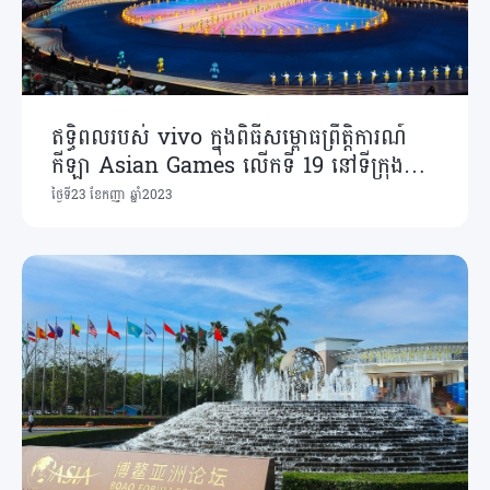
ឥទ្ធិពលរបស់ vivo ក្នុងពិធីសម្ពោធព្រឹត្តិការណ៍
កីឡា Asian Games លើកទី 19 នៅទីក្រុង
Hangzhou
ថ្ងៃទី23 ខែកញ្ញា ឆ្នាំ2023