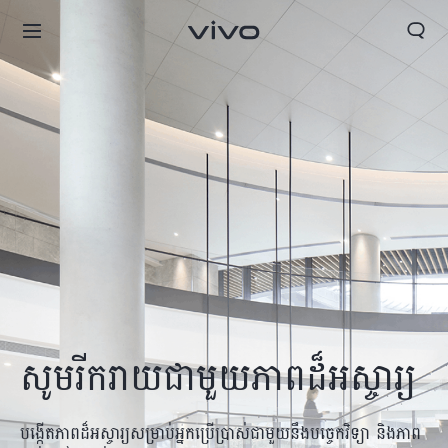
សូមរីករាយជាមួយភាពដ៏អស្ចារ្យ
បង្កើតភាពដ៏អស្ចារ្យសម្រាប់អ្នកប្រើប្រាស់ជាមួយនឹងបច្ចេកវិទ្យា និងភាព