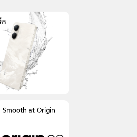
ទឹក
Smooth at Origin