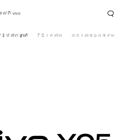
ល់ពី vivo
ិដ្ឋភាពទូទៅ
វិចិត្រសាល
លក្ខណៈបច្ចេកទេស