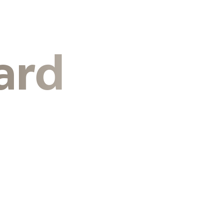
ard
t