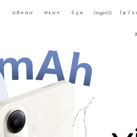
ម
ផលិតផល
ហាងលក់
ជំនួយ
OriginOS
ស្វែងយ
ទ