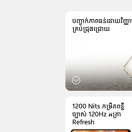
បញ្ជាក់ភាពធន់ដោយវិញ្ញា
គ្រប់ជ្រុងជ្រោយ
1200 Nits កម្រិតពន្លឺ
ច្បាស់ 120Hz អត្រា
Refresh