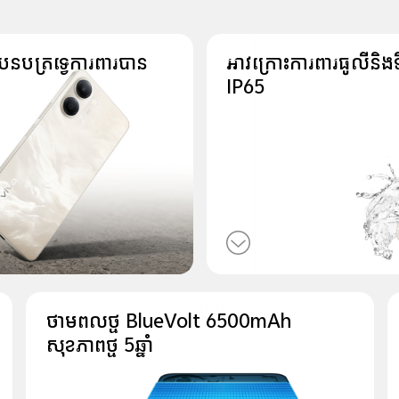
បនបត្រទ្វេការពារបាន
អាវក្រោះការពារធូលីនិង
IP65
ថាមពលថ្ម BlueVolt 6500mAh
សុខភាពថ្ម 5ឆ្នាំ