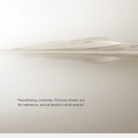
*Advertising creativity. Pictures shown are
for reference, actual product shall prevail.