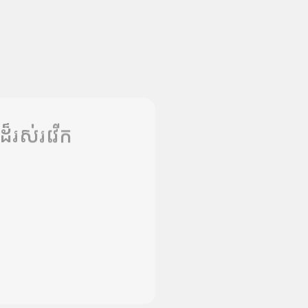
ដ៏រស់រវើក