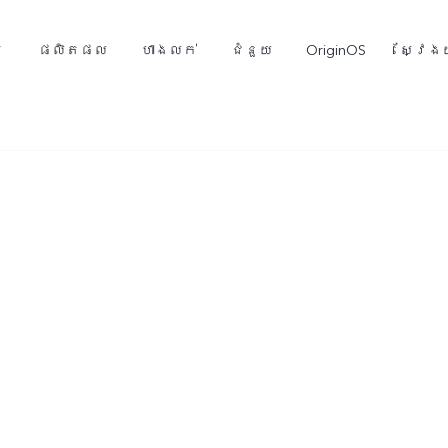
ម
ផលិតផល
ហាងលក់
ជំនួយ
OriginOS
ស្វែងយ