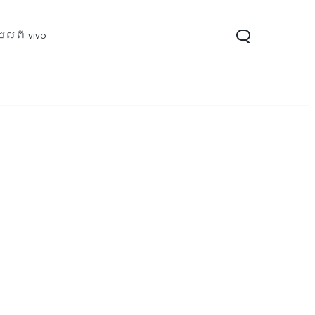
ល់ពី vivo