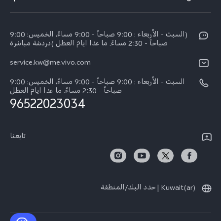
X200 FE (New)
مركز الخدمة
الإشعارات القانونية
Y29s 5G
Funtouch OS
(السبت - الأربعاء : 9:00 صباحاً - 9:00 مساءً، الخميس: 9:00
نبذة عنا
Y39 5G
صباحاً - 2:30 مساءً. ما عدا ايام العطل )دردشة مباشرة
مصادقة IMEI
مركز الخصوصية لدى vivo
service.kw@me.vivo.com
V50 Lite 5G
اسعار قطع الغيار
السبت - الأربعاء : 9:00 صباحاً - 9:00 مساءً، الخميس: 9:00
V50 5G
تحديثات النظام
صباحاً - 2:30 مساءً. ما عدا ايام العطل
96522023034
ضمان الشركة المصنعة فيفو
بيان الخصوصية بشأن خدمة العملاء
تابعنا
Kuwait(ar) | حدد البلد/المنطقة