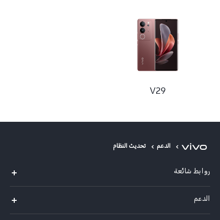
V29
الدعم
تحديث النظام
روابط شائعة
X300 Pro (New)
الدعم
X300 (New)
الاسئلة الشائعة