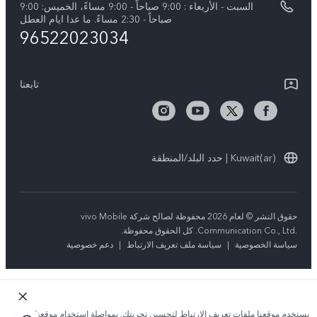
السبت - الأربعاء : 9:00 صباحاً - 9:00 مساءً، الخميس: 9:00
V50 5G
تحديثات النظام
صباحاً - 2:30 مساءً. ما عدا ايام العطل
96522023034
ضمان الشركة المصنعة فيفو
بيان الخصوصية بشأن خدمة العملاء
تابعنا
Kuwait(ar) | حدد البلد/المنطقة
حقوق النشر © لعام 2026 محفوظة لصالح شركة vivo Mobile
Communication Co., Ltd.‎. كل الحقوق محفوظة.
سياسة الخصوصية
|
سياسة ملف تعريف الارتباط
|
دعم خصوصية
يستخدم موقعنا ملفات تعريف الارتباط لتحسين تجربتك. بمواصلة استخدام موقعنا؛