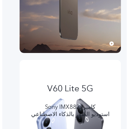
V60 Lite 5G
کامیرا Sony IMX882
استوديو الصور بالذكاء الاصطناعي