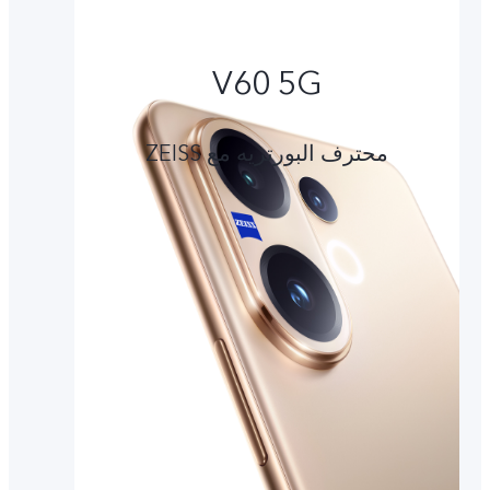
V60 5G
محترف البورتريه مع ZEISS