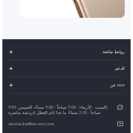
روابط شائعة
X300 Pro (New)
الدعم
X300 (New)
الاسئلة الشائعة
vivo عن
X200 FE (New)
مركز الخدمة
الإشعارات القانونية
Y29s 5G
Funtouch OS
(السبت - الأربعاء : 9:00 صباحاً - 9:00 مساءً، الخميس: 9:00
نبذة عنا
Y39 5G
صباحاً - 2:30 مساءً. ما عدا ايام العطل )دردشة مباشرة
مصادقة IMEI
مركز الخصوصية لدى vivo
service.kw@me.vivo.com
V50 Lite 5G
اسعار قطع الغيار