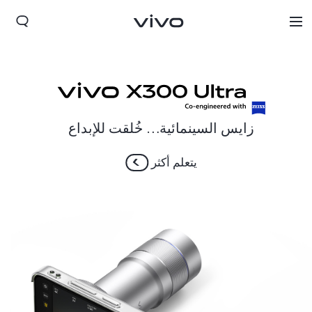
زايس السينمائية… خُلقت للإبداع
يتعلم أكثر
Kuwait(ar) | حدد البلد/المنطقة