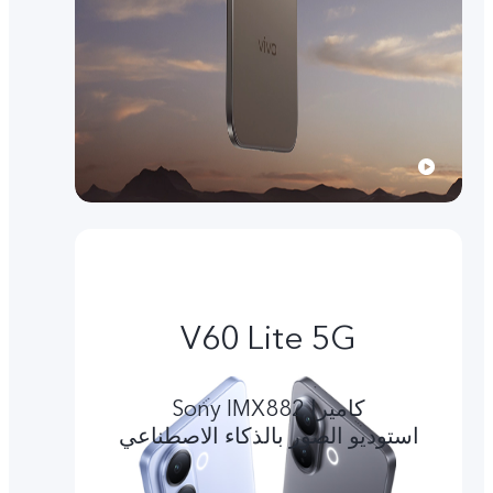
V60 Lite 5G
کامیرا Sony IMX882
استوديو الصور بالذكاء الاصطناعي