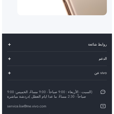
روابط شائعة
X300 Pro (New)
الدعم
X300 (New)
الاسئلة الشائعة
vivo عن
X200 FE (New)
مركز الخدمة
الإشعارات القانونية
Y29s 5G
Funtouch OS
(السبت - الأربعاء : 9:00 صباحاً - 9:00 مساءً، الخميس: 9:00
نبذة عنا
Y39 5G
صباحاً - 2:30 مساءً. ما عدا ايام العطل )دردشة مباشرة
مصادقة IMEI
مركز الخصوصية لدى vivo
service.kw@me.vivo.com
V50 Lite 5G
اسعار قطع الغيار