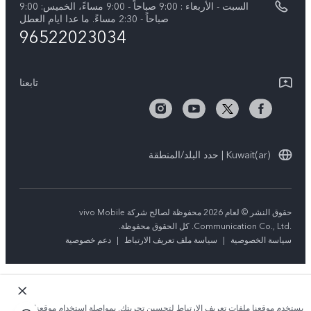
السبت - الأربعاء : 9:00 صباحاً - 9:00 مساءً، الخميس: 9:00
V50 5G
تحديثات النظام
صباحاً - 2:30 مساءً. ما عدا ايام العطل
96522023034
ضمان الشركة المصنعة فيفو
بيان الخصوصية بشأن خدمة العملاء
تابعنا
Kuwait(ar) | حدد البلد/المنطقة
حقوق النشر © لعام 2026 محفوظة لصالح شركة vivo Mobile
Communication Co., Ltd.‎. كل الحقوق محفوظة.
سياسة الخصوصية
|
سياسة ملف تعريف الارتباط
|
دعم خصوصية
يستخدم موقعنا ملفات تعريف الارتباط لتحسين تجربتك. بمواصلة استخدام موقعنا؛