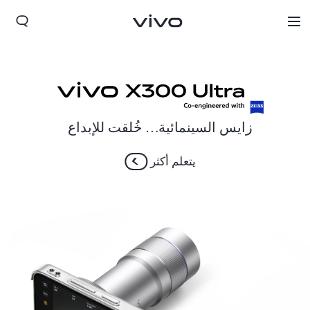
زايس السينمائية… خُلقت للإبداع
يتعلم أكثر
Kuwait(ar) | حدد البلد/المنطقة