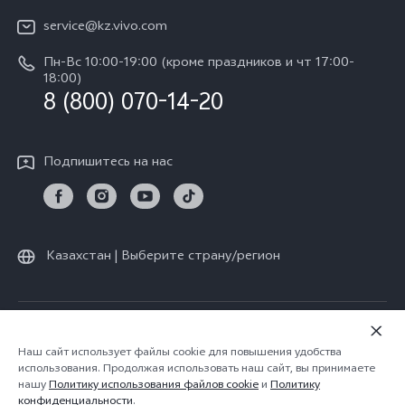
IMEI аутентификация
Карьера в vivo
Y28
service@kz.vivo.com
Обновление системы
Юридическая информация
Пн-Вс 10:00-19:00 (кроме праздников и чт 17:00-
Y18
Запрос хода ремонта
18:00)
О нас
8 (800) 070-14-20
Y17s
Инструкции по гарантии vivo
Центр конфиденциальности vivo
Y36
Подпишитесь на нас
Стабильность
TWS 3e
Все модели
Казахстан | Выберите страну/регион
© vivo Mobile Communication Co., Ltd., 2026. Все права защищены.
Политика конфиденциальности vivo
|
Наш сайт использует файлы cookie для повышения удобства
использования. Продолжая использовать наш сайт, вы принимаете
Политика vivo в отношении файлов cookie
|
нашу
Политику использования файлов cookie
и
Политику
Поддержка конфиденциальности
конфиденциальности
.