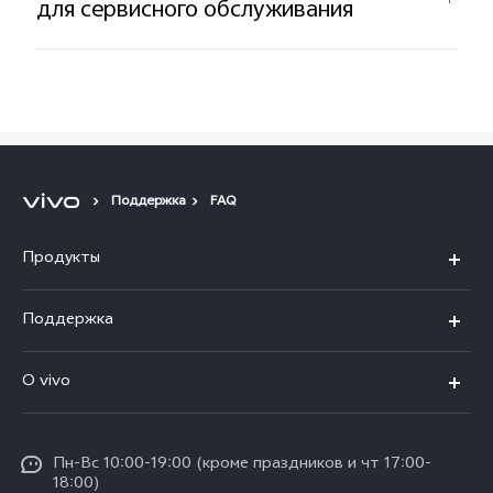
для сервисного обслуживания
Поддержка
FAQ
Продукты
X100
Поддержка
V40
FAQs
O vivo
V30 5G
Сервисные центры
Общая информация
V30e 5G
Funtouch OS
Пн-Вс 10:00-19:00 (кроме праздников и чт 17:00-
Пресс-центр
Y100
18:00)