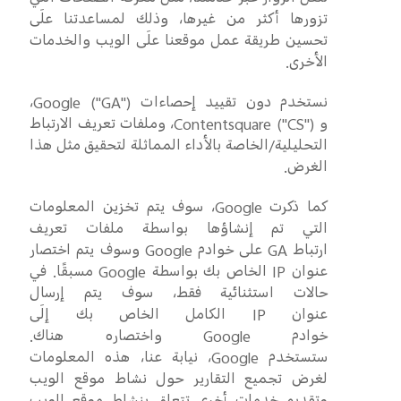
تنقل الزوار عبر خدمتنا، مثل معرفة الصفحات التي
تزورها أكثر من غيرها، وذلك لمساعدتنا علَى
تحسين طريقة عمل موقعنا علَى الويب والخدمات
الأخرى.
نستخدم دون تقييد إحصاءات
GA
"
(
Google
")،
و
CS
"
(
Contentsquare
")، وملفات تعريف الارتباط
التحليلية/الخاصة بالأداء المماثلة لتحقيق مثل هذا
الغرض.
كما ذكرت
Google
، سوف يتم تخزين المعلومات
التي تم إنشاؤها بواسطة ملفات تعريف
ارتباط
GA
على خوادم
Google
وسوف يتم اختصار
عنوان
IP
الخاص بك بواسطة
Google
مسبقًا. في
حالات استثنائية فقط، سوف يتم إرسال
عنوان
IP
الكامل الخاص بك إلَى
خوادم
Google
واختصاره هناك.
ستستخدم
Google
، نيابة عنا، هذه المعلومات
لغرض تجميع التقارير حول نشاط موقع الويب