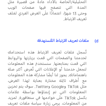
التحليلية/الخاصة بالأداء عادةً من قصيرة مثل
المدة التي تتصفح فيها صفحات الويب
وحتى
13
شهرًا، اعتمادًا علَى الغرض الفردي لمَلف
تَعريف الارتباط.
d)
ملفات تعريف الارتباط المُستهدفة
تُسجل مَلفات تَعريف الارتباط هذه استخدامك
لخدمتنا والصفحات التي قمت بزيارتها والروابط
التي قمت بمتابعتها. سنستخدم هذه المعلومات
لنجعل خدمتنا أو الإعلانات التي تُعرض أكثر صلة
باهتماماتك. يجوز لنا أيضًا مشاركة هذه المعلومات
مع أَطراف ثالِثة مختارة بعناية لهذا الغرض،
مثل
TikTok
و
Google
و
Twitter
. سوف يتم تخزين
المعلومات التي تم إنشاؤها بواسطة علامات
بكسل
TikTok
علَى خوادمها في سنغافورة. لمزيد
من المعلومات، يرجى زيارة سياسة ملفات تعريف