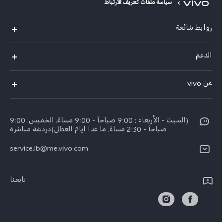
سياسة ملفات تعريف الارتباط
روابط شائعة
V30 Lite
الدعم
V29 Lite
الاسئلة الشائعة
عن vivo
Y27s
مركز خدمات
معلومات عن الشركة
Y18
Funtouch OS
(السبت - الأربعاء : 9:00 صباحاً - 9:00 مساءً، الخميس: 9:00
الأخبار
Y03
صباحاً - 2:30 مساءً. ما عدا ايام العطل)دردشة مباشرة
مصادقة IMEI
الإشعارات القانونية
كل الموديلات
service.lb@me.vivo.com
تحديثات النظام
نبذة عنا
تعلیمات الضمان
تابعنا
مركز الخصوصية لدى vivo
بيان الخصوصية بشأن خدمة العملاء
الاستدامة